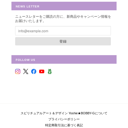
NEWS LETTER
ニュースレターをご購読の方に、新商品やキャンペーン情報を
お届けいたします。
シュリ・ヤントラ 【神聖幾何学エネルギーカード】S-01
2018/10/08
登録
FOLLOW US
フラワー・オブ・ライフ 【神聖幾何学エネルギーカード】F-02
2018/09/09
偶然ショップを拝見して、ものすごく惹かれて、これだ！と思い
ました。 見つめていると、とても心が安らぎます。 ピンクと迷
い、こちらにしましたが、セットを購入すればよかったと思いま
した。 持ち歩いて、毎日眺めています。 ありがとうございまし
スピリチュアルアート＆デザイン Yoshie★BOBBY-Gについて
た！
プライバシーポリシー
特定商取引法に基づく表記