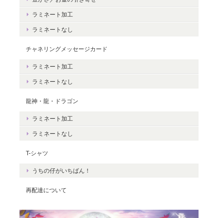
豊かさを受け取る♪豊かさ・豊かさの循環／エネルギーカード
ラミネート加工
2020/06/09
ラミネートなし
エネルギーカードを無事に受け取りました。 見ているだけで幸せ
チャネリングメッセージカード
な気持ちになりました。＾＾ 早速お札入れに入れて願いを込めま
した。 きっと温かく見守って頂けると思います。 末永く大切に致
ラミネート加工
しますね。 この度は本当にどうもありがとうございました。
ラミネートなし
龍神・龍・ドラゴン
無事にお手元に届き、安心いたしまし
た。＾＾ カードを気に入っていただけ
ラミネート加工
て、嬉しいです。 これから、ますますた
ラミネートなし
くさんの豊かさを受け取ってくださいね
☆ ありがとうございました。
T-シャツ
うちの仔がいちばん！
再配達について
Magical Energy／メッセージカードch.009
2019/07/26