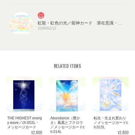
虹龍・虹色の光／龍神カード 潜在意識・高次のエネルギー（ch.026L)
2026/02/12
RELATED ITEMS
宇宙の源と調和する クリスタル ロータス フラワーオブライフ／エネルギーカード
KLF03-02
2025/08/18
見ていると心が穏やかになります。毎日、眺めたいと思います。
ありがとうございました✨ また機会があれば、宜しくお願い致し
ます。
THE HIGHEST energ
Abundance（豊か
転生・生まれ変わり
この度はご購入いただき、誠にありがと
y wave／ch.002L・
さ）鳳凰とフクロウ
／メッセージカードc
メッセージカード
／メッセージカードc
h.015L
うございました。気に入っていただけた
¥2,800
¥2,800
h.014L
ようで嬉しいです。とても励みになりま