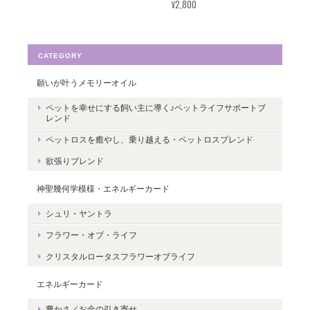
¥2,800
す。たくさんの幸せが訪れますように。
ありがとうございました。
CATEGORY
願いが叶うメモリーオイル
転生・生まれ変わり／メッセージカードch.015L
ペットを幸せにする飼い主に導く♪ペットライフサポートブ
レンド
2022/05/30
ペットロスを癒やし、乗り越える・ペットロスブレンド
ありがとうございます。 いつの日かまた逢えることを楽しみにし
欲張りブレンド
ながら 絵と共に待ちたいと思います。
神聖幾何学模様・エネルギーカード
レビューありがとうございます。 ペット
シュリ・ヤントラ
さんとの絆をいつも感じていただけると
フラワー・オブ・ライフ
嬉しいです。＾＾
クリスタルロータスフラワーオブライフ
エネルギーカード
豊かさ／お金の引き寄せ