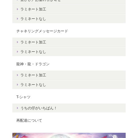
豊かさを受け取る♪豊かさ・豊かさの循環／エネルギーカード
ラミネート加工
2020/06/09
ラミネートなし
エネルギーカードを無事に受け取りました。 見ているだけで幸せ
チャネリングメッセージカード
な気持ちになりました。＾＾ 早速お札入れに入れて願いを込めま
した。 きっと温かく見守って頂けると思います。 末永く大切に致
ラミネート加工
しますね。 この度は本当にどうもありがとうございました。
ラミネートなし
龍神・龍・ドラゴン
無事にお手元に届き、安心いたしまし
た。＾＾ カードを気に入っていただけ
ラミネート加工
て、嬉しいです。 これから、ますますた
ラミネートなし
くさんの豊かさを受け取ってくださいね
☆ ありがとうございました。
T-シャツ
うちの仔がいちばん！
再配達について
Magical Energy／メッセージカードch.009
2019/07/26