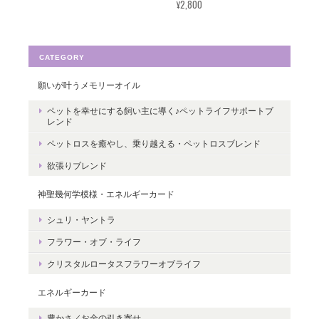
¥2,800
す。たくさんの幸せが訪れますように。
ありがとうございました。
CATEGORY
願いが叶うメモリーオイル
転生・生まれ変わり／メッセージカードch.015L
ペットを幸せにする飼い主に導く♪ペットライフサポートブ
レンド
2022/05/30
ペットロスを癒やし、乗り越える・ペットロスブレンド
ありがとうございます。 いつの日かまた逢えることを楽しみにし
欲張りブレンド
ながら 絵と共に待ちたいと思います。
神聖幾何学模様・エネルギーカード
レビューありがとうございます。 ペット
シュリ・ヤントラ
さんとの絆をいつも感じていただけると
フラワー・オブ・ライフ
嬉しいです。＾＾
クリスタルロータスフラワーオブライフ
エネルギーカード
豊かさ／お金の引き寄せ