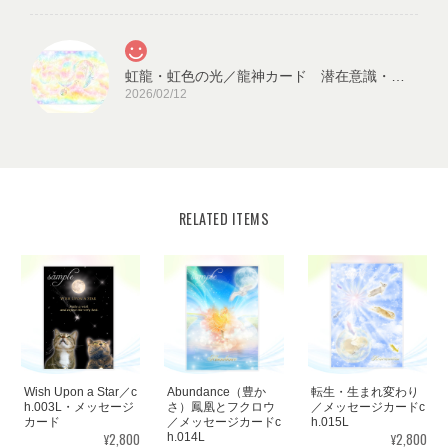
虹龍・虹色の光／龍神カード 潜在意識・高次のエネルギー（ch.026L)
2026/02/12
RELATED ITEMS
宇宙の源と調和する クリスタル ロータス フラワーオブライフ／エネルギーカード
KLF03-02
2025/08/18
見ていると心が穏やかになります。毎日、眺めたいと思います。
ありがとうございました✨ また機会があれば、宜しくお願い致し
ます。
Wish Upon a Star／c
Abundance（豊か
転生・生まれ変わり
この度はご購入いただき、誠にありがと
h.003L・メッセージ
さ）鳳凰とフクロウ
／メッセージカードc
カード
／メッセージカードc
h.015L
うございました。気に入っていただけた
¥2,800
¥2,800
h.014L
ようで嬉しいです。とても励みになりま