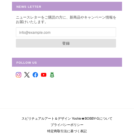
NEWS LETTER
ニュースレターをご購読の方に、新商品やキャンペーン情報を
お届けいたします。
シュリ・ヤントラ 【神聖幾何学エネルギーカード】S-01
2018/10/08
登録
FOLLOW US
フラワー・オブ・ライフ 【神聖幾何学エネルギーカード】F-02
2018/09/09
偶然ショップを拝見して、ものすごく惹かれて、これだ！と思い
ました。 見つめていると、とても心が安らぎます。 ピンクと迷
い、こちらにしましたが、セットを購入すればよかったと思いま
した。 持ち歩いて、毎日眺めています。 ありがとうございまし
スピリチュアルアート＆デザイン Yoshie★BOBBY-Gについて
た！
プライバシーポリシー
特定商取引法に基づく表記