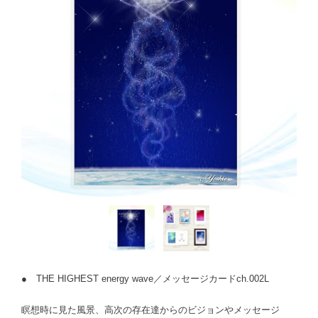
● THE HIGHEST energy wave／メッセージカードch.002L
瞑想時に見た風景、高次の存在達からのビジョンやメッセージ