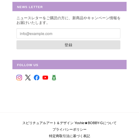
NEWS LETTER
ニュースレターをご購読の方に、新商品やキャンペーン情報を
お届けいたします。
シュリ・ヤントラ 【神聖幾何学エネルギーカード】S-01
2018/10/08
登録
FOLLOW US
フラワー・オブ・ライフ 【神聖幾何学エネルギーカード】F-02
2018/09/09
偶然ショップを拝見して、ものすごく惹かれて、これだ！と思い
ました。 見つめていると、とても心が安らぎます。 ピンクと迷
い、こちらにしましたが、セットを購入すればよかったと思いま
した。 持ち歩いて、毎日眺めています。 ありがとうございまし
スピリチュアルアート＆デザイン Yoshie★BOBBY-Gについて
た！
プライバシーポリシー
特定商取引法に基づく表記