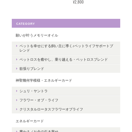
¥2,800
す。たくさんの幸せが訪れますように。
ありがとうございました。
CATEGORY
願いが叶うメモリーオイル
転生・生まれ変わり／メッセージカードch.015L
ペットを幸せにする飼い主に導く♪ペットライフサポートブ
レンド
2022/05/30
ペットロスを癒やし、乗り越える・ペットロスブレンド
ありがとうございます。 いつの日かまた逢えることを楽しみにし
欲張りブレンド
ながら 絵と共に待ちたいと思います。
神聖幾何学模様・エネルギーカード
レビューありがとうございます。 ペット
シュリ・ヤントラ
さんとの絆をいつも感じていただけると
フラワー・オブ・ライフ
嬉しいです。＾＾
クリスタルロータスフラワーオブライフ
エネルギーカード
豊かさ／お金の引き寄せ