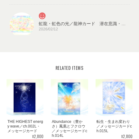
虹龍・虹色の光／龍神カード 潜在意識・高次のエネルギー（ch.026L)
2026/02/12
RELATED ITEMS
宇宙の源と調和する クリスタル ロータス フラワーオブライフ／エネルギーカード
KLF03-02
2025/08/18
見ていると心が穏やかになります。毎日、眺めたいと思います。
ありがとうございました✨ また機会があれば、宜しくお願い致し
ます。
THE HIGHEST energ
Abundance（豊か
転生・生まれ変わり
この度はご購入いただき、誠にありがと
y wave／ch.002L・
さ）鳳凰とフクロウ
／メッセージカードc
メッセージカード
／メッセージカードc
h.015L
うございました。気に入っていただけた
¥2,800
¥2,800
h.014L
ようで嬉しいです。とても励みになりま