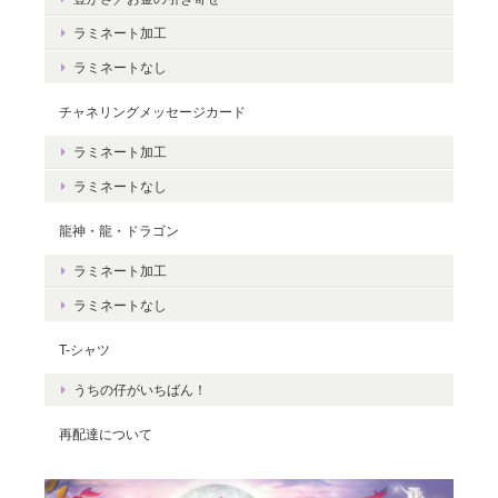
豊かさを受け取る♪豊かさ・豊かさの循環／エネルギーカード
ラミネート加工
2020/06/09
ラミネートなし
エネルギーカードを無事に受け取りました。 見ているだけで幸せ
チャネリングメッセージカード
な気持ちになりました。＾＾ 早速お札入れに入れて願いを込めま
した。 きっと温かく見守って頂けると思います。 末永く大切に致
ラミネート加工
しますね。 この度は本当にどうもありがとうございました。
ラミネートなし
龍神・龍・ドラゴン
無事にお手元に届き、安心いたしまし
た。＾＾ カードを気に入っていただけ
ラミネート加工
て、嬉しいです。 これから、ますますた
ラミネートなし
くさんの豊かさを受け取ってくださいね
☆ ありがとうございました。
T-シャツ
うちの仔がいちばん！
再配達について
Magical Energy／メッセージカードch.009
2019/07/26