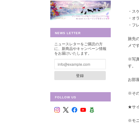
・ス
・オ
・フ
NEWS LETTER
旅先
ニュースレターをご購読の方
メです
に、新商品やキャンペーン情報
をお届けいたします。
※写
す。
登録
お部
※そ
FOLLOW US
★サ
※モ