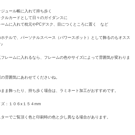
ケジュール帳に入れて持ち歩く
ラクルカードとして日々のガイダンスに
レームに入れて枕元やPCデスク、目につくところに置く など
のホテルで、パーソナルスペース（パワースポット）として飾るのもオスス
♪
真フレームに入れるなら、フレームの色やサイズによって雰囲気が変わりま
屋の雰囲気にあわせてくださいね。
のまま飾ったり、持ち歩く場合は、ラミネート加工がおすすめです。
イズ：１０６x１５４mm
ニターでご覧頂く色と印刷時の色と少し異なる場合があります。