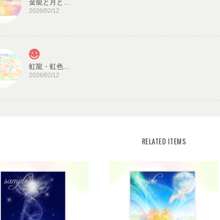
金龍と月と太陽・龍神カード／ドラゴン・スピリチュアル・高次のエネルギー（ch.032L)
2026/02/12
虹龍・虹色の光／龍神カード 潜在意識・高次のエネルギー（ch.026L)
2026/02/12
見ていると心が穏やかになります。毎日、眺めた
また機会があれば、宜しくお願い致します。
宇宙の源と調和する クリスタル ロータス フラワーオブライフ／エネルギーカード
KLF03-02
RELATED ITEMS
2025/08/18
この度はご購入いただき、誠にありがとう
うで嬉しいです。とても励みになります。
がとうございました。