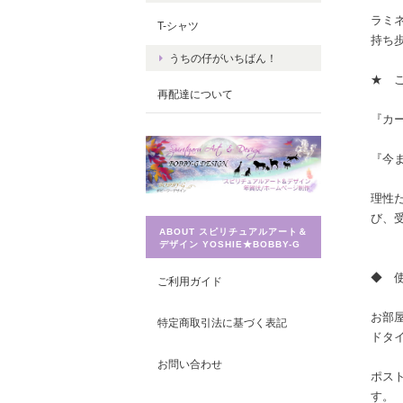
ラミ
T-シャツ
持ち
うちの仔がいちばん！
★ 
再配達について
『カ
『今
理性
び、
ABOUT スピリチュアルアート＆
デザイン YOSHIE★BOBBY-G
◆ 
ご利用ガイド
お部
特定商取引法に基づく表記
ドタ
お問い合わせ
ポス
す。