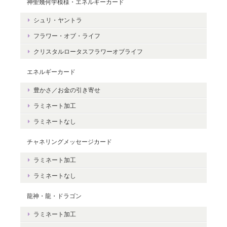
神聖幾何学模様・エネルギーカード
レビューありがとうございます。 ペット
シュリ・ヤントラ
さんとの絆をいつも感じていただけると
フラワー・オブ・ライフ
嬉しいです。＾＾
クリスタルロータスフラワーオブライフ
エネルギーカード
豊かさ／お金の引き寄せ
豊かさを受け取る♪豊かさ・豊かさの循環／エネルギーカード
ラミネート加工
2020/06/09
ラミネートなし
エネルギーカードを無事に受け取りました。 見ているだけで幸せ
チャネリングメッセージカード
な気持ちになりました。＾＾ 早速お札入れに入れて願いを込めま
した。 きっと温かく見守って頂けると思います。 末永く大切に致
ラミネート加工
しますね。 この度は本当にどうもありがとうございました。
ラミネートなし
龍神・龍・ドラゴン
無事にお手元に届き、安心いたしまし
た。＾＾ カードを気に入っていただけ
ラミネート加工
て、嬉しいです。 これから、ますますた