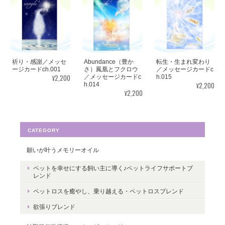
見ていると心が穏やかになります。毎日、眺めたいと思います。
ありがとうございました✨ また機会があれば、宜しくお願い致し
ます。
祈り・感謝／メッセ
Abundance（豊か
転生・生まれ変わり
この度はご購入いただき、誠にありがと
ージカードch.001
さ）鳳凰とフクロウ
／メッセージカードc
¥2,200
／メッセージカードc
h.015
うございました。気に入っていただけた
¥2,200
h.014
ようで嬉しいです。とても励みになりま
¥2,200
す。たくさんの幸せが訪れますように。
ありがとうございました。
CATEGORY
願いが叶うメモリーオイル
転生・生まれ変わり／メッセージカードch.015L
ペットを幸せにする飼い主に導く♪ペットライフサポートブ
レンド
2022/05/30
ペットロスを癒やし、乗り越える・ペットロスブレンド
ありがとうございます。 いつの日かまた逢えることを楽しみにし
欲張りブレンド
ながら 絵と共に待ちたいと思います。