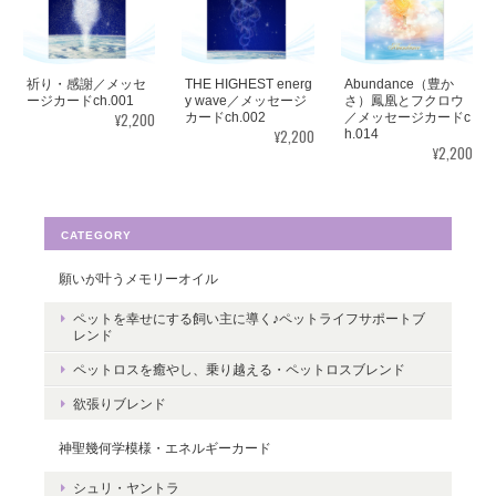
ありがとうございました✨ また機会があれば、宜しくお願い致し
ます。
祈り・感謝／メッセ
THE HIGHEST energ
Abundance（豊か
この度はご購入いただき、誠にありがと
ージカードch.001
y wave／メッセージ
さ）鳳凰とフクロウ
¥2,200
カードch.002
／メッセージカードc
うございました。気に入っていただけた
¥2,200
h.014
ようで嬉しいです。とても励みになりま
¥2,200
す。たくさんの幸せが訪れますように。
ありがとうございました。
CATEGORY
願いが叶うメモリーオイル
転生・生まれ変わり／メッセージカードch.015L
ペットを幸せにする飼い主に導く♪ペットライフサポートブ
レンド
2022/05/30
ペットロスを癒やし、乗り越える・ペットロスブレンド
ありがとうございます。 いつの日かまた逢えることを楽しみにし
欲張りブレンド
ながら 絵と共に待ちたいと思います。
神聖幾何学模様・エネルギーカード
レビューありがとうございます。 ペット
シュリ・ヤントラ