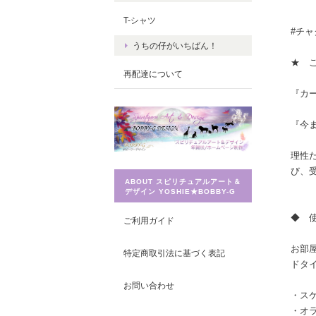
T-シャツ
#チャ
うちの仔がいちばん！
★ 
再配達について
『カ
『今
理性
び、
ABOUT スピリチュアルアート＆
デザイン YOSHIE★BOBBY-G
◆ 
ご利用ガイド
お部
特定商取引法に基づく表記
ドタ
お問い合わせ
・ス
・オ