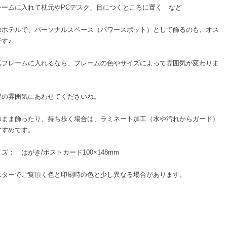
レームに入れて枕元やPCデスク、目につくところに置く など
のホテルで、パーソナルスペース（パワースポット）として飾るのも、オス
す♪
真フレームに入れるなら、フレームの色やサイズによって雰囲気が変わりま
屋の雰囲気にあわせてくださいね。
のまま飾ったり、持ち歩く場合は、ラミネート加工（水や汚れからガード）
すすめです。
ズ： はがき/ポストカード100×148mm
ニターでご覧頂く色と印刷時の色と少し異なる場合があります。