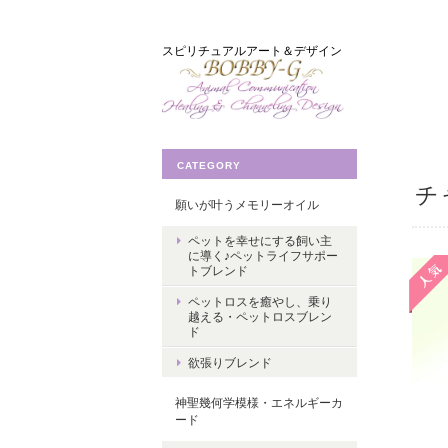
スピリチュアルアート＆デザイン
CATEGORY
チ
願いが叶うメモリーオイル
ペットを幸せにする飼い主
に導く♪ペットライフサポー
トブレンド
ペットロスを癒やし、乗り
越える・ペットロスブレン
ド
欲張りブレンド
神聖幾何学模様・エネルギーカ
ード