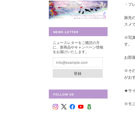
・フ
旅先
スメで
NEWS LETTER
※写
ニュースレターをご購読の方
す。
に、新商品やキャンペーン情報
をお届けいたします。
お部
※そ
登録
がお
★サイ
FOLLOW US
※モ