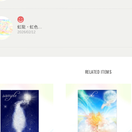
虹龍・虹色の光／龍神カード 潜在意識・高次のエネルギー（ch.026L)
2026/02/12
見ていると心が穏やかになります。毎日、眺めた
また機会があれば、宜しくお願い致します。
宇宙の源と調和する クリスタル ロータス フラワーオブライフ／エネルギーカード
KLF03-02
RELATED ITEMS
2025/08/18
この度はご購入いただき、誠にありがとう
うで嬉しいです。とても励みになります。
がとうございました。
ありがとうございます。 いつの日かまた逢えるこ