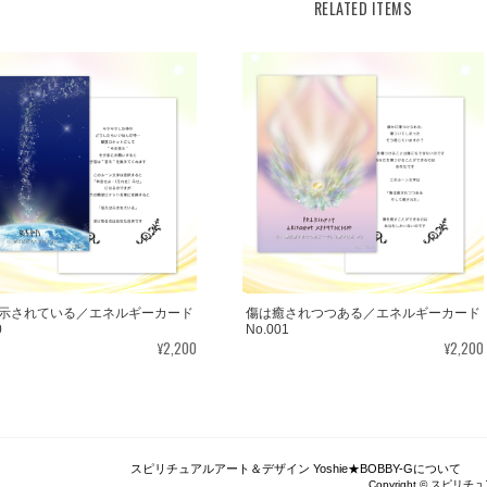
KLF03-02
RELATED ITEMS
2025/08/18
この度はご購入いただき、誠にありがとう
うで嬉しいです。とても励みになります。
がとうございました。
ありがとうございます。 いつの日かまた逢えるこ
思います。
転生・生まれ変わり／メッセージカードch.015L
2022/05/30
示されている／エネルギーカード
傷は癒されつつある／エネルギーカード
0
No.001
¥2,200
¥2,200
レビューありがとうございます。 ペットさ
しいです。＾＾
スピリチュアルアート＆デザイン Yoshie★BOBBY-Gについて
エネルギーカードを無事に受け取りました。 見
Copyright © スピリチュ