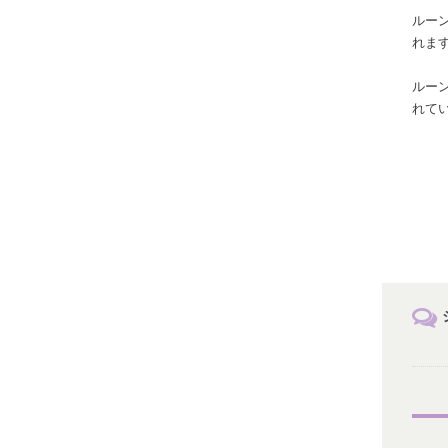
ルー
れま
ルー
れて