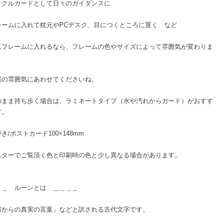
ラクルカードとして日々のガイダンスに
レームに入れて枕元やPCデスク、目につくところに置く など
真フレームに入れるなら、フレームの色やサイズによって雰囲気が変わりま
屋の雰囲気にあわせてくださいね。
のまま持ち歩く場合は、ラミネートタイプ（水や汚れからガード）がおすす
す。
き/ポストカード100×148mm
ニターでご覧頂く色と印刷時の色と少し異なる場合があります。
＿＿ ルーンとは ＿＿＿＿
宙からの真実の言葉」などと訳される古代文字です。