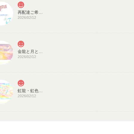
再配達ご希望のお客様へ
2026/02/12
金龍と月と太陽・龍神カード／ドラゴン・スピリチュアル・高次のエネルギー（ch.032L)
2026/02/12
虹龍・虹色の光／龍神カード 潜在意識・高次のエネルギー（ch.026L)
2026/02/12
見ていると心が穏やかになります。毎日、眺めた
また機会があれば、宜しくお願い致します。
宇宙の源と調和する クリスタル ロータス フラワーオブライフ／エネルギーカード