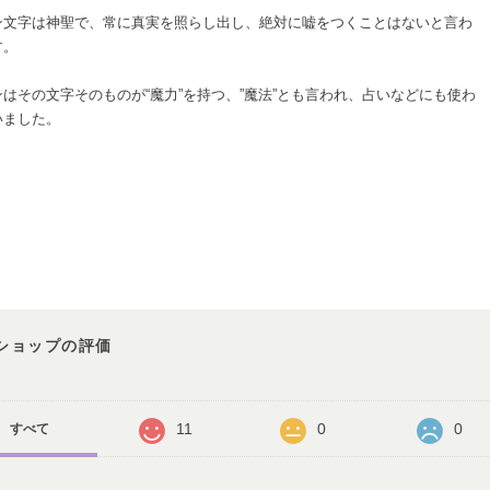
ン文字は神聖で、常に真実を照らし出し、絶対に嘘をつくことはないと言わ
す。
ンはその文字そのものが“魔力”を持つ、”魔法”とも言われ、占いなどにも使わ
いました。
ショップの評価
11
0
0
すべて