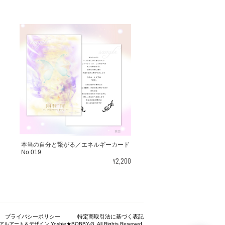
ございました。気に入っていただけたよ
たくさんの幸せが訪れますように。あり
とを楽しみにしながら 絵と共に待ちたいと
本当の自分と繋がる／エネルギーカード
No.019
¥2,200
んとの絆をいつも感じていただけると嬉
プライバシーポリシー
特定商取引法に基づく表記
ているだけで幸せな気持ちになりました。＾
アルアート＆デザイン Yoshie★BOBBY-G. All Rights Reserved.