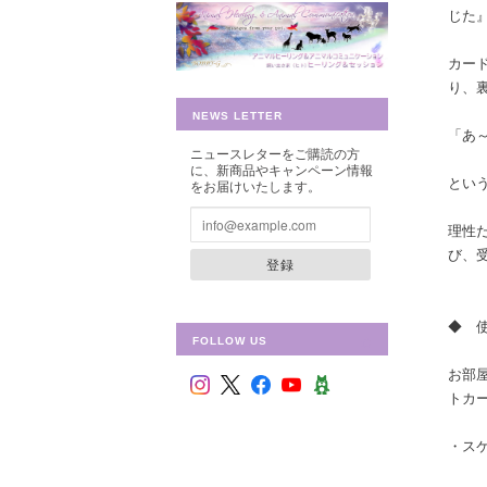
じた
カー
り、
NEWS LETTER
「あ
ニュースレターをご購読の方
に、新商品やキャンペーン情報
とい
をお届けいたします。
理性
び、
登録
◆ 
FOLLOW US
お部
トカ
・ス