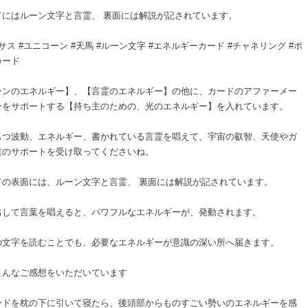
ドにはルーン文字と言霊、 裏面には解説が記されています。
サス #ユニコーン #天馬 #ルーン文字 #エネルギーカード #チャネリング #ポ
カード
ーンのエネルギー】、【言霊のエネルギー】の他に、カードのアファーメー
ンをサポートする【持ち主のための、光のエネルギー】を入れています。
もつ波動、エネルギー、書かれている言霊を唱えて、宇宙の叡智、天使やガ
達のサポートを受け取ってくださいね。
ドの表面には、ルーン文字と言霊、 裏面には解説が記されています。
出して言葉を唱えると、パワフルなエネルギーが、発動されます。
の文字を読むことでも、必要なエネルギーが意識の深い所へ届きます。
こんなご感想をいただいています
ードを枕の下に引いて寝たら、後頭部からものすごい勢いのエネルギーを感