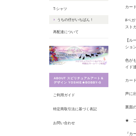
カー
T-シャツ
うちの仔がいちばん！
#ペガ
スト
再配達について
【ル
ショ
色が
イド
ABOUT スピリチュアルアート＆
カー
デザイン YOSHIE★BOBBY-G
声に
ご利用ガイド
裏面
特定商取引法に基づく表記
★ 
お問い合わせ
『カ