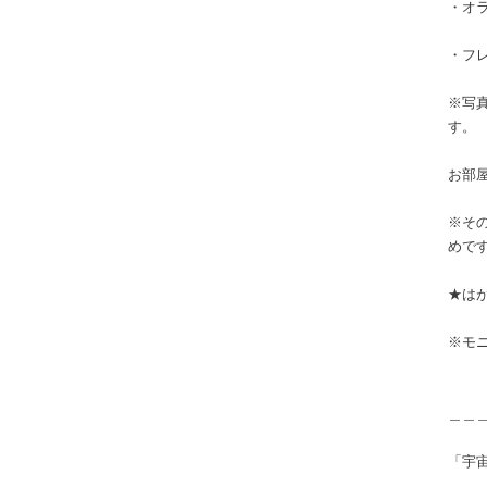
・オ
・フ
※写
す。
お部
※そ
めで
★はが
※モ
＿＿
「宇