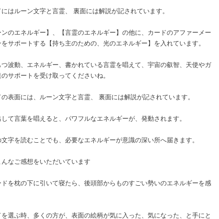
ドにはルーン文字と言霊、 裏面には解説が記されています。
ーンのエネルギー】、【言霊のエネルギー】の他に、カードのアファーメー
ンをサポートする【持ち主のための、光のエネルギー】を入れています。
もつ波動、エネルギー、書かれている言霊を唱えて、宇宙の叡智、天使やガ
達のサポートを受け取ってくださいね。
ドの表面には、ルーン文字と言霊、 裏面には解説が記されています。
出して言葉を唱えると、パワフルなエネルギーが、発動されます。
の文字を読むことでも、必要なエネルギーが意識の深い所へ届きます。
こんなご感想をいただいています
ードを枕の下に引いて寝たら、後頭部からものすごい勢いのエネルギーを感
』
ドを選ぶ時、多くの方が、表面の絵柄が気に入った、気になった、と手にと