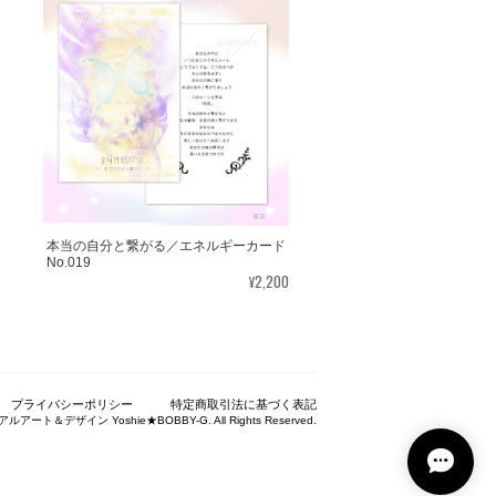
ございました。気に入っていただけたよ
たくさんの幸せが訪れますように。あり
とを楽しみにしながら 絵と共に待ちたいと
本当の自分と繋がる／エネルギーカード
No.019
¥2,200
んとの絆をいつも感じていただけると嬉
プライバシーポリシー
特定商取引法に基づく表記
ているだけで幸せな気持ちになりました。＾
アルアート＆デザイン Yoshie★BOBBY-G. All Rights Reserved.
っと温かく見守って頂けると思います。 末永
りがとうございました。