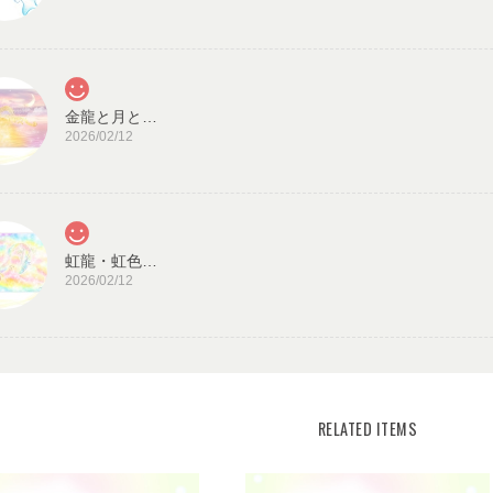
金龍と月と太陽・龍神カード／ドラゴン・スピリチュアル・高次のエネルギー（ch.032L)
2026/02/12
虹龍・虹色の光／龍神カード 潜在意識・高次のエネルギー（ch.026L)
2026/02/12
見ていると心が穏やかになります。毎日、眺めた
また機会があれば、宜しくお願い致します。
宇宙の源と調和する クリスタル ロータス フラワーオブライフ／エネルギーカード
KLF03-02
RELATED ITEMS
2025/08/18