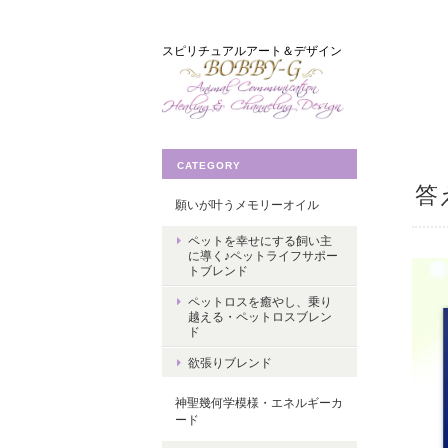
スピリチュアルアート＆デザイン
CATEGORY
答
願いが叶うメモリーオイル
ペットを幸せにする飼い主
に導く♪ペットライフサポー
トブレンド
ペットロスを癒やし、乗り
越える・ペットロスブレン
ド
欲張りブレンド
神聖幾何学模様・エネルギーカ
ード