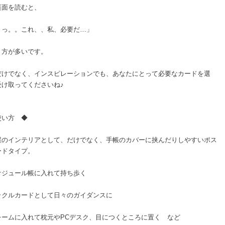
裏面を読むと、
～っ。。これ、、私、必要だ…」
う方が多いです。
だけでなく、インスピレーションでも、あなたにとって必要なカードを選
受け取ってくださいね♪
使い方 ◆
屋のインテリアとして、だけでなく、手帳のカバーに挟んだりしやすいポス
ードタイプ。
ケジュール帳に入れて持ち歩く
ラクルカードとして日々のガイダンスに
レームに入れて枕元やPCデスク、目につくところに置く など