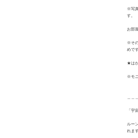
※写
す。
お部
※そ
めで
★はが
※モ
＿＿
「宇
ルー
れま