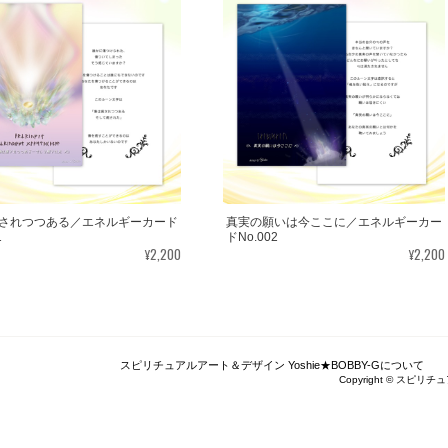
この度はご購入いただき、誠にありがとう
うで嬉しいです。とても励みになります。
がとうございました。
ありがとうございます。 いつの日かまた逢えるこ
思います。
転生・生まれ変わり／メッセージカードch.015L
2022/05/30
されつつある／エネルギーカード
真実の願いは今ここに／エネルギーカー
1
ドNo.002
¥2,200
¥2,200
レビューありがとうございます。 ペットさ
しいです。＾＾
スピリチュアルアート＆デザイン Yoshie★BOBBY-Gについて
エネルギーカードを無事に受け取りました。 見
Copyright © スピリチュ
＾ 早速お札入れに入れて願いを込めました。 き
豊かさを受け取る♪豊かさ・豊かさの循環／エネルギーカード
2020/06/09
く大切に致しますね。 この度は本当にどうもあ