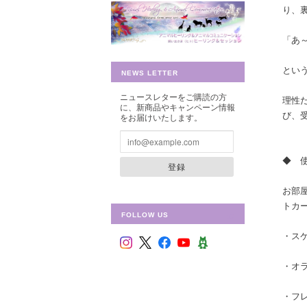
り、
「あ
とい
NEWS LETTER
ニュースレターをご購読の方
理性
に、新商品やキャンペーン情報
び、
をお届けいたします。
◆ 
登録
お部
トカ
FOLLOW US
・ス
・オ
・フ