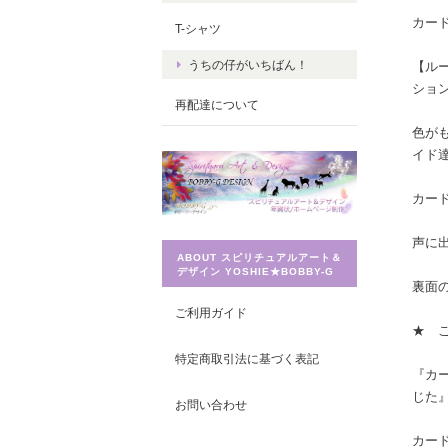
カー
T-シャツ
うちの仔がいちばん！
【ル
ショ
再配達について
色が
イド
カー
声に
ABOUT スピリチュアルアート＆
デザイン YOSHIE★BOBBY-G
裏面
ご利用ガイド
★ 
特定商取引法に基づく表記
『カ
じた
お問い合わせ
カー