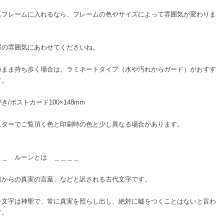
真フレームに入れるなら、フレームの色やサイズによって雰囲気が変わりま
屋の雰囲気にあわせてくださいね。
のまま持ち歩く場合は、ラミネートタイプ（水や汚れからガード）がおすす
す。
き/ポストカード100×148mm
ニターでご覧頂く色と印刷時の色と少し異なる場合があります。
＿＿ ルーンとは ＿＿＿＿
宙からの真実の言葉」などと訳される古代文字です。
ン文字は神聖で、常に真実を照らし出し、絶対に嘘をつくことはないと言わ
す。