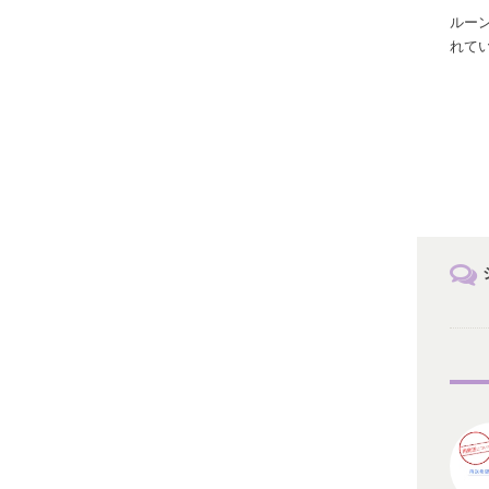
ルー
れて