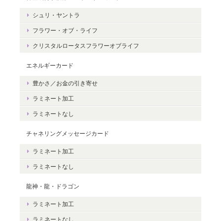
シュリ・ヤントラ
レビューありがとうございます。 ペット
フラワー・オブ・ライフ
さんとの絆をいつも感じていただけると
嬉しいです。＾＾
クリスタルロータスフラワーオブライフ
エネルギーカード
豊かさ／お金の引き寄せ
ラミネート加工
豊かさを受け取る♪豊かさ・豊かさの循環／エネルギーカード
2020/06/09
ラミネートなし
チャネリングメッセージカード
エネルギーカードを無事に受け取りました。 見ているだけで幸せ
な気持ちになりました。＾＾ 早速お札入れに入れて願いを込めま
ラミネート加工
した。 きっと温かく見守って頂けると思います。 末永く大切に致
ラミネートなし
しますね。 この度は本当にどうもありがとうございました。
龍神・龍・ドラゴン
無事にお手元に届き、安心いたしまし
ラミネート加工
た。＾＾ カードを気に入っていただけ
て、嬉しいです。 これから、ますますた
ラミネートなし