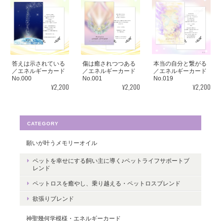
見ていると心が穏やかになります。毎日、眺めたいと思います。
ありがとうございました✨ また機会があれば、宜しくお願い致し
ます。
答えは示されている
傷は癒されつつある
本当の自分と繋がる
この度はご購入いただき、誠にありがと
／エネルギーカード
／エネルギーカード
／エネルギーカード
No.000
No.001
No.019
うございました。気に入っていただけた
¥2,200
¥2,200
¥2,200
ようで嬉しいです。とても励みになりま
す。たくさんの幸せが訪れますように。
ありがとうございました。
CATEGORY
願いが叶うメモリーオイル
ペットを幸せにする飼い主に導く♪ペットライフサポートブ
転生・生まれ変わり／メッセージカードch.015L
レンド
2022/05/30
ペットロスを癒やし、乗り越える・ペットロスブレンド
欲張りブレンド
ありがとうございます。 いつの日かまた逢えることを楽しみにし
ながら 絵と共に待ちたいと思います。
神聖幾何学模様・エネルギーカード