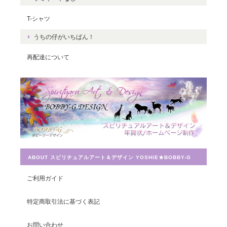
くさんの豊かさを受け取ってくださいね
T-シャツ
☆ ありがとうございました。
うちの仔がいちばん！
再配達について
Magical Energy／メッセージカードch.009
2019/07/26
とても迅速に対応していただき感謝しています。 ありがとうござ
いました。
ABOUT スピリチュアルアート＆デザイン YOSHIE★BOBBY-G
宇宙への願い／エネルギーカードNo.014
ご利用ガイド
2019/07/26
特定商取引法に基づく表記
この度は素敵なカードを送って頂きありがとうございました。 大
お問い合わせ
切に使わせて頂きます。