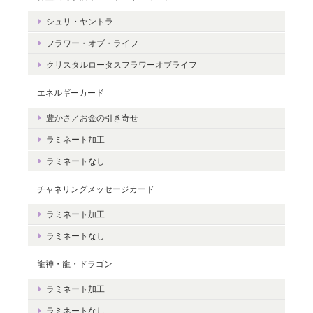
シュリ・ヤントラ
レビューありがとうございます。 ペット
フラワー・オブ・ライフ
さんとの絆をいつも感じていただけると
嬉しいです。＾＾
クリスタルロータスフラワーオブライフ
エネルギーカード
豊かさ／お金の引き寄せ
ラミネート加工
豊かさを受け取る♪豊かさ・豊かさの循環／エネルギーカード
2020/06/09
ラミネートなし
チャネリングメッセージカード
エネルギーカードを無事に受け取りました。 見ているだけで幸せ
な気持ちになりました。＾＾ 早速お札入れに入れて願いを込めま
ラミネート加工
した。 きっと温かく見守って頂けると思います。 末永く大切に致
ラミネートなし
しますね。 この度は本当にどうもありがとうございました。
龍神・龍・ドラゴン
無事にお手元に届き、安心いたしまし
ラミネート加工
た。＾＾ カードを気に入っていただけ
て、嬉しいです。 これから、ますますた
ラミネートなし