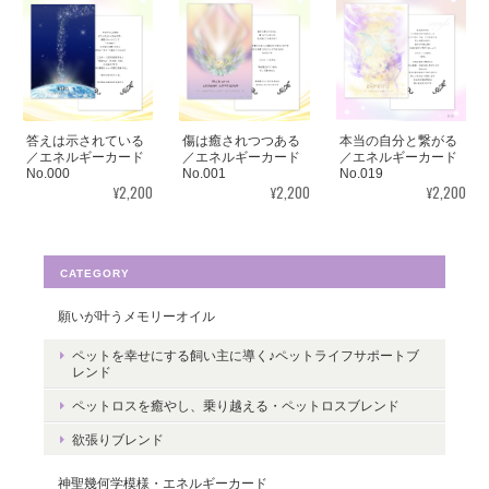
見ていると心が穏やかになります。毎日、眺めたいと思います。
ありがとうございました✨ また機会があれば、宜しくお願い致し
ます。
答えは示されている
傷は癒されつつある
本当の自分と繋がる
この度はご購入いただき、誠にありがと
／エネルギーカード
／エネルギーカード
／エネルギーカード
No.000
No.001
No.019
うございました。気に入っていただけた
¥2,200
¥2,200
¥2,200
ようで嬉しいです。とても励みになりま
す。たくさんの幸せが訪れますように。
ありがとうございました。
CATEGORY
願いが叶うメモリーオイル
ペットを幸せにする飼い主に導く♪ペットライフサポートブ
転生・生まれ変わり／メッセージカードch.015L
レンド
2022/05/30
ペットロスを癒やし、乗り越える・ペットロスブレンド
欲張りブレンド
ありがとうございます。 いつの日かまた逢えることを楽しみにし
ながら 絵と共に待ちたいと思います。
神聖幾何学模様・エネルギーカード