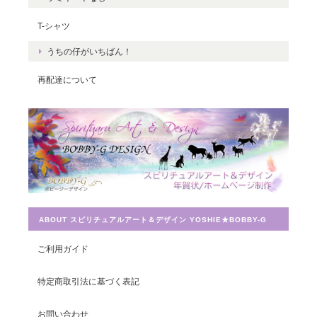
くさんの豊かさを受け取ってくださいね
T-シャツ
☆ ありがとうございました。
うちの仔がいちばん！
再配達について
Magical Energy／メッセージカードch.009
2019/07/26
とても迅速に対応していただき感謝しています。 ありがとうござ
いました。
ABOUT スピリチュアルアート＆デザイン YOSHIE★BOBBY-G
宇宙への願い／エネルギーカードNo.014
ご利用ガイド
2019/07/26
特定商取引法に基づく表記
この度は素敵なカードを送って頂きありがとうございました。 大
お問い合わせ
切に使わせて頂きます。