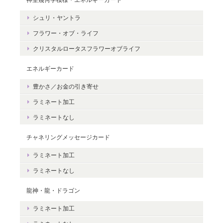
シュリ・ヤントラ
レビューありがとうございます。 ペット
フラワー・オブ・ライフ
さんとの絆をいつも感じていただけると
嬉しいです。＾＾
クリスタルロータスフラワーオブライフ
エネルギーカード
豊かさ／お金の引き寄せ
ラミネート加工
豊かさを受け取る♪豊かさ・豊かさの循環／エネルギーカード
2020/06/09
ラミネートなし
チャネリングメッセージカード
エネルギーカードを無事に受け取りました。 見ているだけで幸せ
な気持ちになりました。＾＾ 早速お札入れに入れて願いを込めま
ラミネート加工
した。 きっと温かく見守って頂けると思います。 末永く大切に致
ラミネートなし
しますね。 この度は本当にどうもありがとうございました。
龍神・龍・ドラゴン
無事にお手元に届き、安心いたしまし
ラミネート加工
た。＾＾ カードを気に入っていただけ