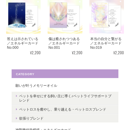
2025/08/18
見ていると心が穏やかになります。毎日、眺めたいと思います。
ありがとうございました✨ また機会があれば、宜しくお願い致し
ます。
答えは示されている
傷は癒されつつある
本当の自分と繋がる
この度はご購入いただき、誠にありがと
／エネルギーカード
／エネルギーカード
／エネルギーカード
No.000
No.001
No.019
うございました。気に入っていただけた
¥2,200
¥2,200
¥2,200
ようで嬉しいです。とても励みになりま
す。たくさんの幸せが訪れますように。
ありがとうございました。
CATEGORY
願いが叶うメモリーオイル
ペットを幸せにする飼い主に導く♪ペットライフサポートブ
転生・生まれ変わり／メッセージカードch.015L
レンド
2022/05/30
ペットロスを癒やし、乗り越える・ペットロスブレンド
欲張りブレンド
ありがとうございます。 いつの日かまた逢えることを楽しみにし
ながら 絵と共に待ちたいと思います。
神聖幾何学模様・エネルギーカード