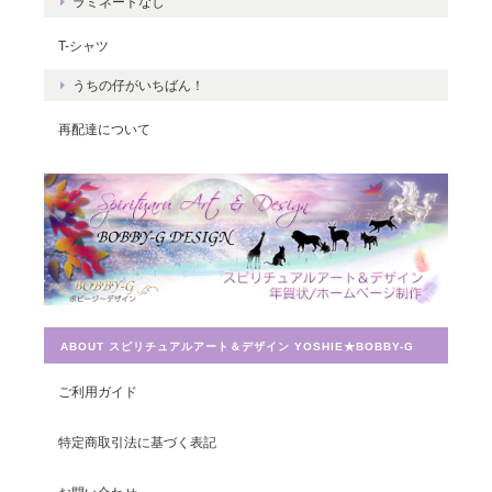
て、嬉しいです。 これから、ますますた
ラミネートなし
くさんの豊かさを受け取ってくださいね
T-シャツ
☆ ありがとうございました。
うちの仔がいちばん！
再配達について
Magical Energy／メッセージカードch.009
2019/07/26
とても迅速に対応していただき感謝しています。 ありがとうござ
いました。
ABOUT スピリチュアルアート＆デザイン YOSHIE★BOBBY-G
宇宙への願い／エネルギーカードNo.014
ご利用ガイド
2019/07/26
特定商取引法に基づく表記
この度は素敵なカードを送って頂きありがとうございました。 大