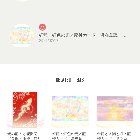
虹龍・虹色の光／龍神カード 潜在意識・高次のエネルギー（ch.026L)
2026/02/12
RELATED ITEMS
宇宙の源と調和する クリスタル ロータス フラワーオブライフ／エネルギーカード
KLF03-02
2025/08/18
見ていると心が穏やかになります。毎日、眺めたいと思います。
ありがとうございました✨ また機会があれば、宜しくお願い致し
ます。
光の龍・才能開花
虹龍・虹色の光／龍
金龍と太陽と月・龍
この度はご購入いただき、誠にありがと
（金龍・龍神・昇り
神カード 潜在意
神カード／ドラゴ