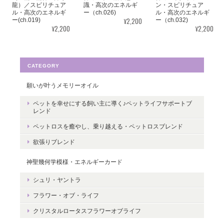
龍）／スピリチュア
識・高次のエネルギ
ン・スピリチュア
うございました。気に入っていただけた
ル・高次のエネルギ
ー（ch.026)
ル・高次のエネルギ
ようで嬉しいです。とても励みになりま
¥2,200
ー(ch.019)
ー（ch.032)
¥2,200
¥2,200
す。たくさんの幸せが訪れますように。
ありがとうございました。
CATEGORY
願いが叶うメモリーオイル
転生・生まれ変わり／メッセージカードch.015L
ペットを幸せにする飼い主に導く♪ペットライフサポートブ
2022/05/30
レンド
ペットロスを癒やし、乗り越える・ペットロスブレンド
ありがとうございます。 いつの日かまた逢えることを楽しみにし
欲張りブレンド
ながら 絵と共に待ちたいと思います。
神聖幾何学模様・エネルギーカード
レビューありがとうございます。 ペット
シュリ・ヤントラ
さんとの絆をいつも感じていただけると
嬉しいです。＾＾
フラワー・オブ・ライフ
クリスタルロータスフラワーオブライフ