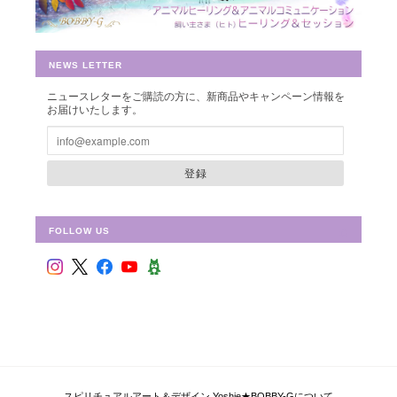
早速お財布に入れさせて頂きました。 ありがとうございました。
NEWS LETTER
ニュースレターをご購読の方に、新商品やキャンペーン情報を
シュリ・ヤントラ 【神聖幾何学エネルギーカード】S-01
お届けいたします。
2018/10/08
登録
FOLLOW US
フラワー・オブ・ライフ 【神聖幾何学エネルギーカード】F-02
2018/09/09
偶然ショップを拝見して、ものすごく惹かれて、これだ！と思い
ました。 見つめていると、とても心が安らぎます。 ピンクと迷
い、こちらにしましたが、セットを購入すればよかったと思いま
した。 持ち歩いて、毎日眺めています。 ありがとうございまし
た！
スピリチュアルアート＆デザイン Yoshie★BOBBY-Gについて