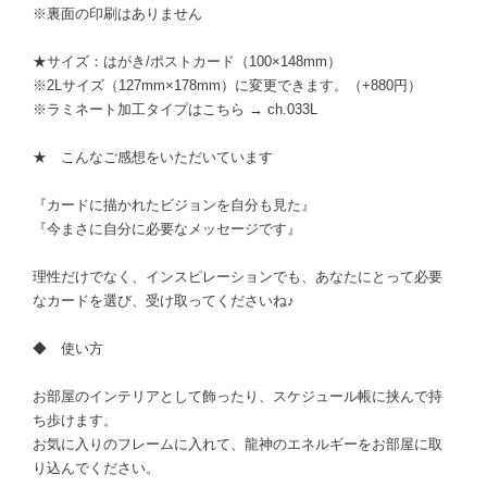
※裏面の印刷はありません
★サイズ：はがき/ポストカード（100×148mm）
※2Lサイズ（127mm×178mm）に変更できます。（+880円）
※ラミネート加工タイプはこちら → ch.033L
★ こんなご感想をいただいています
『カードに描かれたビジョンを自分も見た』
『今まさに自分に必要なメッセージです』
理性だけでなく、インスピレーションでも、あなたにとって必要
なカードを選び、受け取ってくださいね♪
◆ 使い方
お部屋のインテリアとして飾ったり、スケジュール帳に挟んで持
ち歩けます。
お気に入りのフレームに入れて、龍神のエネルギーをお部屋に取
り込んでください。