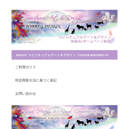
Magical Energy／メッセージカードch.009
2019/07/26
とても迅速に対応していただき感謝しています。 ありがとうござ
いました。
ABOUT スピリチュアルアート＆デザイン YOSHIE★BOBBY-G
宇宙への願い／エネルギーカードNo.014
2019/07/26
ご利用ガイド
この度は素敵なカードを送って頂きありがとうございました。 大
特定商取引法に基づく表記
切に使わせて頂きます。
お問い合わせ
豊かさを受け取る♪豊かさ・豊かさの循環／エネルギーカード
2019/07/26