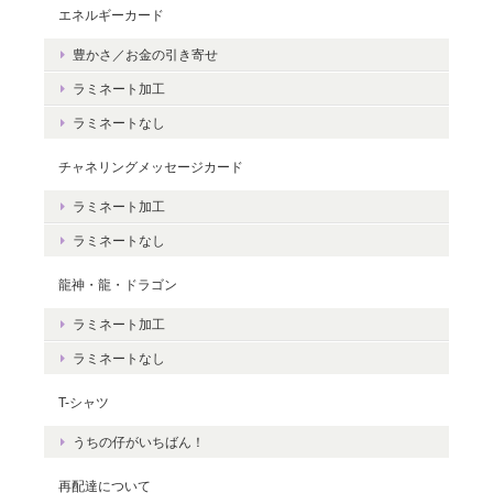
エネルギーカード
豊かさ／お金の引き寄せ
豊かさを受け取る♪豊かさ・豊かさの循環／エネルギーカード
2020/06/09
ラミネート加工
ラミネートなし
エネルギーカードを無事に受け取りました。 見ているだけで幸せ
な気持ちになりました。＾＾ 早速お札入れに入れて願いを込めま
チャネリングメッセージカード
した。 きっと温かく見守って頂けると思います。 末永く大切に致
ラミネート加工
しますね。 この度は本当にどうもありがとうございました。
ラミネートなし
無事にお手元に届き、安心いたしまし
龍神・龍・ドラゴン
た。＾＾ カードを気に入っていただけ
ラミネート加工
て、嬉しいです。 これから、ますますた
くさんの豊かさを受け取ってくださいね
ラミネートなし
☆ ありがとうございました。
T-シャツ
うちの仔がいちばん！
再配達について