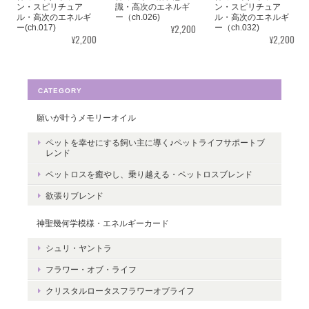
ン・スピリチュア
識・高次のエネルギ
ン・スピリチュア
うございました。気に入っていただけた
ル・高次のエネルギ
ー（ch.026)
ル・高次のエネルギ
ようで嬉しいです。とても励みになりま
¥2,200
ー(ch.017)
ー（ch.032)
¥2,200
¥2,200
す。たくさんの幸せが訪れますように。
ありがとうございました。
CATEGORY
願いが叶うメモリーオイル
転生・生まれ変わり／メッセージカードch.015L
ペットを幸せにする飼い主に導く♪ペットライフサポートブ
2022/05/30
レンド
ペットロスを癒やし、乗り越える・ペットロスブレンド
ありがとうございます。 いつの日かまた逢えることを楽しみにし
欲張りブレンド
ながら 絵と共に待ちたいと思います。
神聖幾何学模様・エネルギーカード
レビューありがとうございます。 ペット
シュリ・ヤントラ
さんとの絆をいつも感じていただけると
嬉しいです。＾＾
フラワー・オブ・ライフ
クリスタルロータスフラワーオブライフ