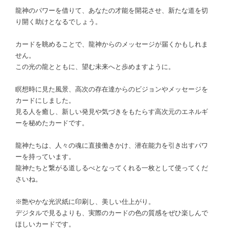
龍神のパワーを借りて、あなたの才能を開花させ、新たな道を切
り開く助けとなるでしょう。
カードを眺めることで、龍神からのメッセージが届くかもしれま
せん。
この光の龍とともに、望む未来へと歩めますように。
瞑想時に見た風景、高次の存在達からのビジョンやメッセージを
カードにしました。
見る人を癒し、新しい発見や気づきをもたらす高次元のエネルギ
ーを秘めたカードです。
龍神たちは、人々の魂に直接働きかけ、潜在能力を引き出すパワ
ーを持っています。
龍神たちと繋がる道しるべとなってくれる一枚として使ってくだ
さいね。
※艶やかな光沢紙に印刷し、美しい仕上がり。
デジタルで見るよりも、実際のカードの色の質感をぜひ楽しんで
ほしいカードです。