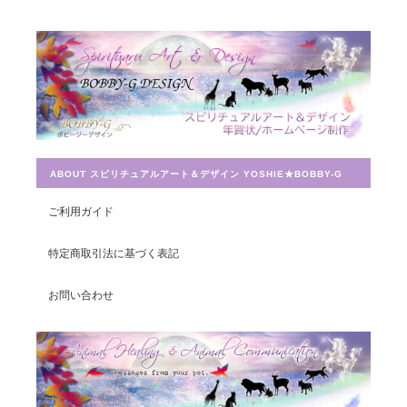
Magical Energy／メッセージカードch.009
2019/07/26
とても迅速に対応していただき感謝しています。 ありがとうござ
いました。
ABOUT スピリチュアルアート＆デザイン YOSHIE★BOBBY-G
宇宙への願い／エネルギーカードNo.014
2019/07/26
ご利用ガイド
この度は素敵なカードを送って頂きありがとうございました。 大
特定商取引法に基づく表記
切に使わせて頂きます。
お問い合わせ
豊かさを受け取る♪豊かさ・豊かさの循環／エネルギーカード
2019/07/26