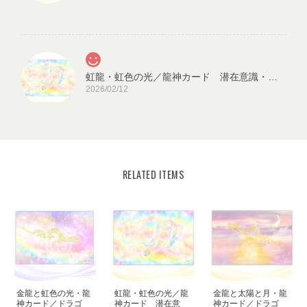
虹龍・虹色の光／龍神カード 潜在意識・高次のエネルギー（ch.026L)
2026/02/12
RELATED ITEMS
宇宙の源と調和する クリスタル ロータス フラワーオブライフ／エネルギーカード
KLF03-02
2025/08/18
見ていると心が穏やかになります。毎日、眺めたいと思います。
ありがとうございました✨ また機会があれば、宜しくお願い致し
ます。
金龍と虹色の光・龍
虹龍・虹色の光／龍
金龍と太陽と月・龍
この度はご購入いただき、誠にありがと
神カード／ドラゴ
神カード 潜在意
神カード／ドラゴ