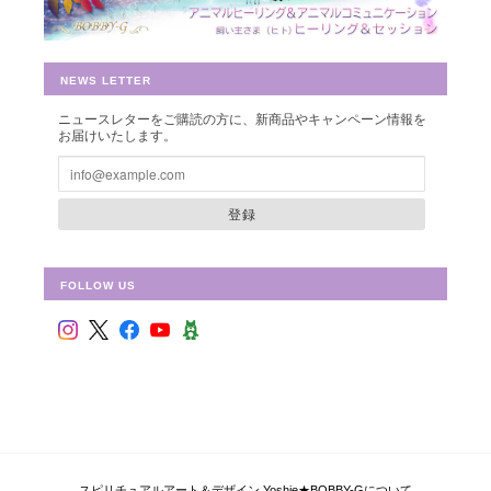
早速お財布に入れさせて頂きました。 ありがとうございました。
NEWS LETTER
ニュースレターをご購読の方に、新商品やキャンペーン情報を
シュリ・ヤントラ 【神聖幾何学エネルギーカード】S-01
お届けいたします。
2018/10/08
登録
FOLLOW US
フラワー・オブ・ライフ 【神聖幾何学エネルギーカード】F-02
2018/09/09
偶然ショップを拝見して、ものすごく惹かれて、これだ！と思い
ました。 見つめていると、とても心が安らぎます。 ピンクと迷
い、こちらにしましたが、セットを購入すればよかったと思いま
した。 持ち歩いて、毎日眺めています。 ありがとうございまし
た！
スピリチュアルアート＆デザイン Yoshie★BOBBY-Gについて