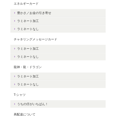
エネルギーカード
豊かさ／お金の引き寄せ
豊かさを受け取る♪豊かさ・豊かさの循環／エネルギーカード
2020/06/09
ラミネート加工
ラミネートなし
エネルギーカードを無事に受け取りました。 見ているだけで幸せ
な気持ちになりました。＾＾ 早速お札入れに入れて願いを込めま
チャネリングメッセージカード
した。 きっと温かく見守って頂けると思います。 末永く大切に致
ラミネート加工
しますね。 この度は本当にどうもありがとうございました。
ラミネートなし
無事にお手元に届き、安心いたしまし
龍神・龍・ドラゴン
た。＾＾ カードを気に入っていただけ
ラミネート加工
て、嬉しいです。 これから、ますますた
くさんの豊かさを受け取ってくださいね
ラミネートなし
☆ ありがとうございました。
T-シャツ
うちの仔がいちばん！
再配達について