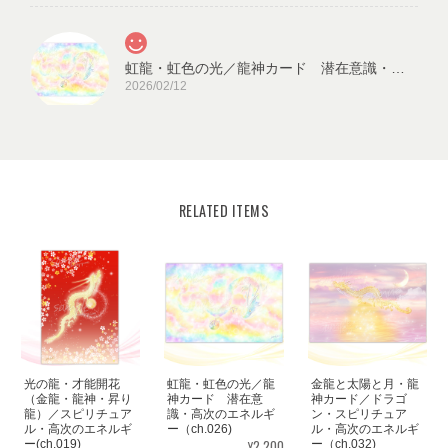
虹龍・虹色の光／龍神カード 潜在意識・高次のエネルギー（ch.026L)
2026/02/12
RELATED ITEMS
宇宙の源と調和する クリスタル ロータス フラワーオブライフ／エネルギーカード
KLF03-02
2025/08/18
見ていると心が穏やかになります。毎日、眺めたいと思います。
ありがとうございました✨ また機会があれば、宜しくお願い致し
ます。
光の龍・才能開花
虹龍・虹色の光／龍
金龍と太陽と月・龍
この度はご購入いただき、誠にありがと
（金龍・龍神・昇り
神カード 潜在意
神カード／ドラゴ
龍）／スピリチュア
識・高次のエネルギ
ン・スピリチュア
うございました。気に入っていただけた
ル・高次のエネルギ
ー（ch.026)
ル・高次のエネルギ
ようで嬉しいです。とても励みになりま
¥2,200
ー(ch.019)
ー（ch.032)