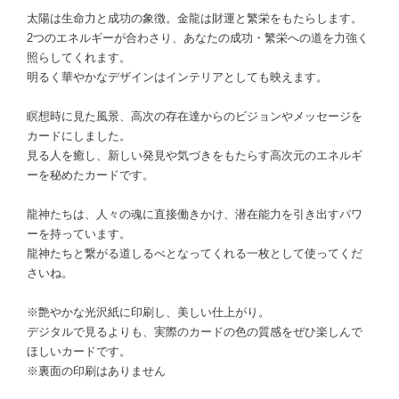
太陽は生命力と成功の象徴。金龍は財運と繁栄をもたらします。
2つのエネルギーが合わさり、あなたの成功・繁栄への道を力強く
照らしてくれます。
明るく華やかなデザインはインテリアとしても映えます。
瞑想時に見た風景、高次の存在達からのビジョンやメッセージを
カードにしました。
見る人を癒し、新しい発見や気づきをもたらす高次元のエネルギ
ーを秘めたカードです。
龍神たちは、人々の魂に直接働きかけ、潜在能力を引き出すパワ
ーを持っています。
龍神たちと繋がる道しるべとなってくれる一枚として使ってくだ
さいね。
※艶やかな光沢紙に印刷し、美しい仕上がり。
デジタルで見るよりも、実際のカードの色の質感をぜひ楽しんで
ほしいカードです。
※裏面の印刷はありません