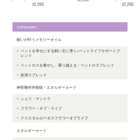
¥2,200
¥2,200
す。たくさんの幸せが訪れますように。
ありがとうございました。
CATEGORY
願いが叶うメモリーオイル
転生・生まれ変わり／メッセージカードch.015L
ペットを幸せにする飼い主に導く♪ペットライフサポートブ
2022/05/30
レンド
ペットロスを癒やし、乗り越える・ペットロスブレンド
ありがとうございます。 いつの日かまた逢えることを楽しみにし
欲張りブレンド
ながら 絵と共に待ちたいと思います。
神聖幾何学模様・エネルギーカード
レビューありがとうございます。 ペット
シュリ・ヤントラ
さんとの絆をいつも感じていただけると
嬉しいです。＾＾
フラワー・オブ・ライフ
クリスタルロータスフラワーオブライフ
エネルギーカード