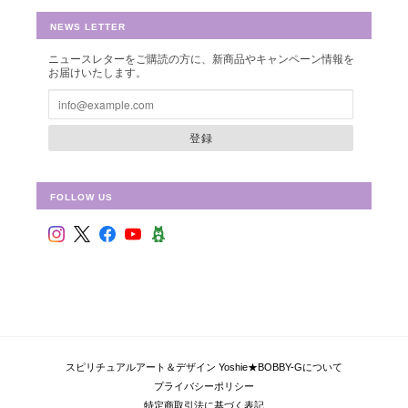
NEWS LETTER
ニュースレターをご購読の方に、新商品やキャンペーン情報を
シュリ・ヤントラ 【神聖幾何学エネルギーカード】S-01
お届けいたします。
2018/10/08
登録
FOLLOW US
フラワー・オブ・ライフ 【神聖幾何学エネルギーカード】F-02
2018/09/09
偶然ショップを拝見して、ものすごく惹かれて、これだ！と思い
ました。 見つめていると、とても心が安らぎます。 ピンクと迷
い、こちらにしましたが、セットを購入すればよかったと思いま
した。 持ち歩いて、毎日眺めています。 ありがとうございまし
た！
スピリチュアルアート＆デザイン Yoshie★BOBBY-Gについて
プライバシーポリシー
特定商取引法に基づく表記