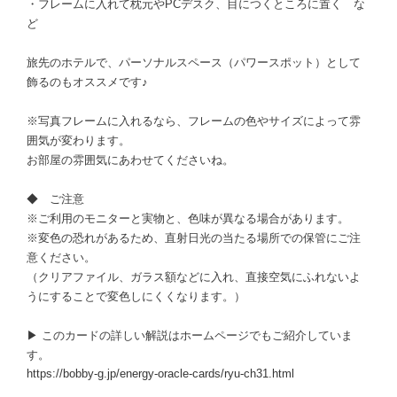
・フレームに入れて枕元やPCデスク、目につくところに置く な
ど
旅先のホテルで、パーソナルスペース（パワースポット）として
飾るのもオススメです♪
※写真フレームに入れるなら、フレームの色やサイズによって雰
囲気が変わります。
お部屋の雰囲気にあわせてくださいね。
◆ ご注意
※ご利用のモニターと実物と、色味が異なる場合があります。
※変色の恐れがあるため、直射日光の当たる場所での保管にご注
意ください。
（クリアファイル、ガラス額などに入れ、直接空気にふれないよ
うにすることで変色しにくくなります。）
▶ このカードの詳しい解説はホームページでもご紹介していま
す。
https://bobby-g.jp/energy-oracle-cards/ryu-ch31.html