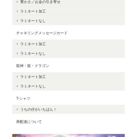
豊かさ／お金の引き寄せ
豊かさを受け取る♪豊かさ・豊かさの循環／エネルギーカード
2020/06/09
ラミネート加工
ラミネートなし
エネルギーカードを無事に受け取りました。 見ているだけで幸せ
な気持ちになりました。＾＾ 早速お札入れに入れて願いを込めま
チャネリングメッセージカード
した。 きっと温かく見守って頂けると思います。 末永く大切に致
ラミネート加工
しますね。 この度は本当にどうもありがとうございました。
ラミネートなし
無事にお手元に届き、安心いたしまし
龍神・龍・ドラゴン
た。＾＾ カードを気に入っていただけ
ラミネート加工
て、嬉しいです。 これから、ますますた
くさんの豊かさを受け取ってくださいね
ラミネートなし
☆ ありがとうございました。
T-シャツ
うちの仔がいちばん！
再配達について
Magical Energy／メッセージカードch.009
2019/07/26