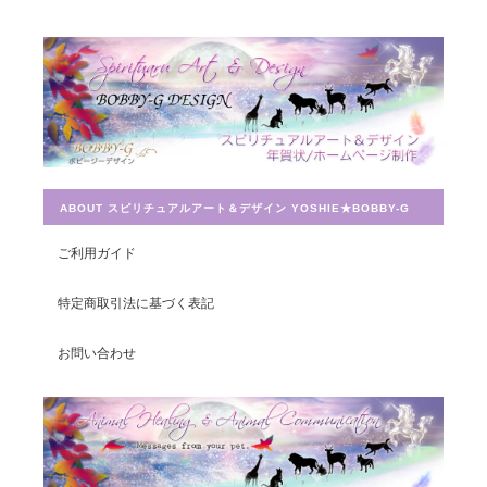
Magical Energy／メッセージカードch.009
2019/07/26
とても迅速に対応していただき感謝しています。 ありがとうござ
いました。
ABOUT スピリチュアルアート＆デザイン YOSHIE★BOBBY-G
宇宙への願い／エネルギーカードNo.014
2019/07/26
ご利用ガイド
この度は素敵なカードを送って頂きありがとうございました。 大
特定商取引法に基づく表記
切に使わせて頂きます。
お問い合わせ
豊かさを受け取る♪豊かさ・豊かさの循環／エネルギーカード
2019/07/26