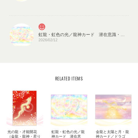
虹龍・虹色の光／龍神カード 潜在意識・高次のエネルギー（ch.026L)
2026/02/12
RELATED ITEMS
宇宙の源と調和する クリスタル ロータス フラワーオブライフ／エネルギーカード
KLF03-02
2025/08/18
見ていると心が穏やかになります。毎日、眺めたいと思います。
ありがとうございました✨ また機会があれば、宜しくお願い致し
ます。
光の龍・才能開花
虹龍・虹色の光／龍
金龍と太陽と月・龍
この度はご購入いただき、誠にありがと
（金龍・龍神・昇り
神カード 潜在意
神カード／ドラゴ