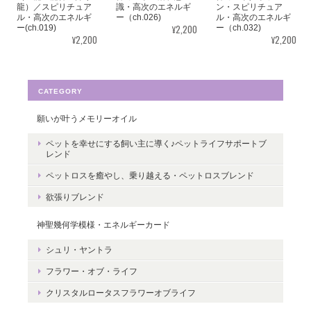
龍）／スピリチュア
識・高次のエネルギ
ン・スピリチュア
うございました。気に入っていただけた
ル・高次のエネルギ
ー（ch.026)
ル・高次のエネルギ
ようで嬉しいです。とても励みになりま
¥2,200
ー(ch.019)
ー（ch.032)
¥2,200
¥2,200
す。たくさんの幸せが訪れますように。
ありがとうございました。
CATEGORY
願いが叶うメモリーオイル
転生・生まれ変わり／メッセージカードch.015L
ペットを幸せにする飼い主に導く♪ペットライフサポートブ
2022/05/30
レンド
ペットロスを癒やし、乗り越える・ペットロスブレンド
ありがとうございます。 いつの日かまた逢えることを楽しみにし
欲張りブレンド
ながら 絵と共に待ちたいと思います。
神聖幾何学模様・エネルギーカード
レビューありがとうございます。 ペット
シュリ・ヤントラ
さんとの絆をいつも感じていただけると
嬉しいです。＾＾
フラワー・オブ・ライフ
クリスタルロータスフラワーオブライフ