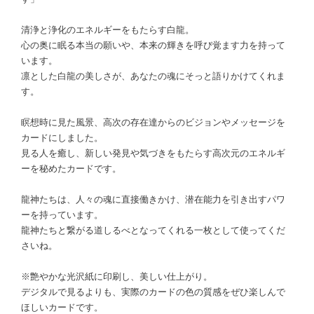
清浄と浄化のエネルギーをもたらす白龍。
心の奥に眠る本当の願いや、本来の輝きを呼び覚ます力を持って
います。
凛とした白龍の美しさが、あなたの魂にそっと語りかけてくれま
す。
瞑想時に見た風景、高次の存在達からのビジョンやメッセージを
カードにしました。
見る人を癒し、新しい発見や気づきをもたらす高次元のエネルギ
ーを秘めたカードです。
龍神たちは、人々の魂に直接働きかけ、潜在能力を引き出すパワ
ーを持っています。
龍神たちと繋がる道しるべとなってくれる一枚として使ってくだ
さいね。
※艶やかな光沢紙に印刷し、美しい仕上がり。
デジタルで見るよりも、実際のカードの色の質感をぜひ楽しんで
ほしいカードです。