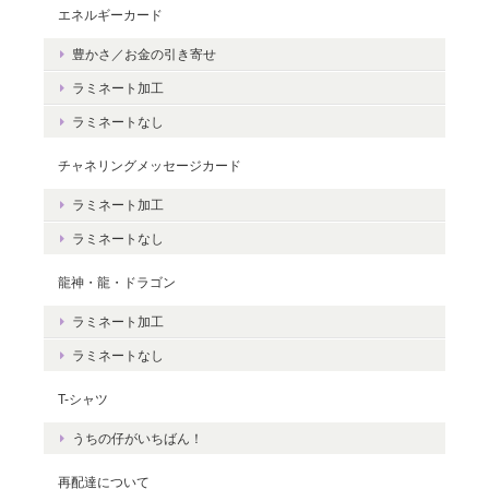
エネルギーカード
豊かさ／お金の引き寄せ
豊かさを受け取る♪豊かさ・豊かさの循環／エネルギーカード
2020/06/09
ラミネート加工
ラミネートなし
エネルギーカードを無事に受け取りました。 見ているだけで幸せ
な気持ちになりました。＾＾ 早速お札入れに入れて願いを込めま
チャネリングメッセージカード
した。 きっと温かく見守って頂けると思います。 末永く大切に致
ラミネート加工
しますね。 この度は本当にどうもありがとうございました。
ラミネートなし
無事にお手元に届き、安心いたしまし
龍神・龍・ドラゴン
た。＾＾ カードを気に入っていただけ
ラミネート加工
て、嬉しいです。 これから、ますますた
くさんの豊かさを受け取ってくださいね
ラミネートなし
☆ ありがとうございました。
T-シャツ
うちの仔がいちばん！
再配達について