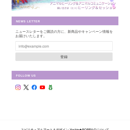
早速お財布に入れさせて頂きました。 ありがとうございました。
NEWS LETTER
ニュースレターをご購読の方に、新商品やキャンペーン情報を
シュリ・ヤントラ 【神聖幾何学エネルギーカード】S-01
お届けいたします。
2018/10/08
登録
FOLLOW US
フラワー・オブ・ライフ 【神聖幾何学エネルギーカード】F-02
2018/09/09
偶然ショップを拝見して、ものすごく惹かれて、これだ！と思い
ました。 見つめていると、とても心が安らぎます。 ピンクと迷
い、こちらにしましたが、セットを購入すればよかったと思いま
した。 持ち歩いて、毎日眺めています。 ありがとうございまし
た！
スピリチュアルアート＆デザイン Yoshie★BOBBY-Gについて