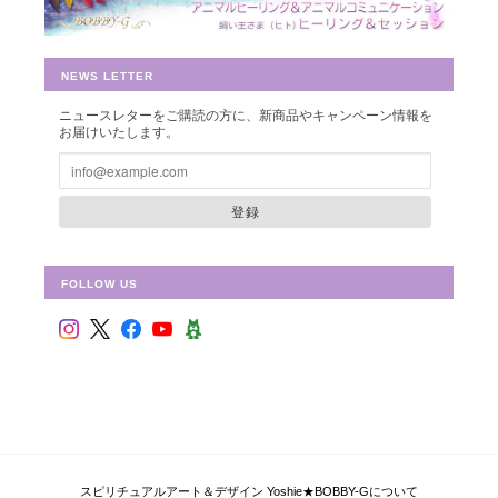
早速お財布に入れさせて頂きました。 ありがとうございました。
NEWS LETTER
ニュースレターをご購読の方に、新商品やキャンペーン情報を
シュリ・ヤントラ 【神聖幾何学エネルギーカード】S-01
お届けいたします。
2018/10/08
登録
FOLLOW US
フラワー・オブ・ライフ 【神聖幾何学エネルギーカード】F-02
2018/09/09
偶然ショップを拝見して、ものすごく惹かれて、これだ！と思い
ました。 見つめていると、とても心が安らぎます。 ピンクと迷
い、こちらにしましたが、セットを購入すればよかったと思いま
した。 持ち歩いて、毎日眺めています。 ありがとうございまし
た！
スピリチュアルアート＆デザイン Yoshie★BOBBY-Gについて