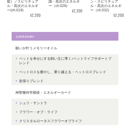
龍）／スピリチュア
識・高次のエネルギ
ン・スピリチュア
うございました。気に入っていただけた
ル・高次のエネルギ
ー（ch.026)
ル・高次のエネルギ
ようで嬉しいです。とても励みになりま
¥2,200
ー(ch.019)
ー（ch.032)
¥2,200
¥2,200
す。たくさんの幸せが訪れますように。
ありがとうございました。
CATEGORY
願いが叶うメモリーオイル
転生・生まれ変わり／メッセージカードch.015L
ペットを幸せにする飼い主に導く♪ペットライフサポートブ
2022/05/30
レンド
ペットロスを癒やし、乗り越える・ペットロスブレンド
ありがとうございます。 いつの日かまた逢えることを楽しみにし
欲張りブレンド
ながら 絵と共に待ちたいと思います。
神聖幾何学模様・エネルギーカード
レビューありがとうございます。 ペット
シュリ・ヤントラ
さんとの絆をいつも感じていただけると
嬉しいです。＾＾
フラワー・オブ・ライフ
クリスタルロータスフラワーオブライフ