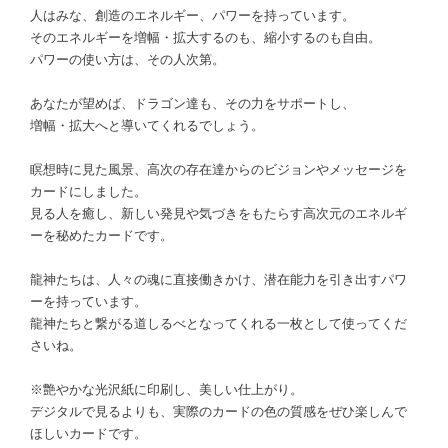
人はみな、創造のエネルギー、パワーを持っています。
そのエネルギーを増幅・拡大するのも、縮小するのも自由。
パワーの使い方は、その人次第。
あなたが望めば、ドラゴン達も、その力をサポートし、
増幅・拡大へと導いてくれるでしょう。
瞑想時に見た風景、高次の存在達からのビジョンやメッセージを
カードにしました。
見る人を癒し、新しい発見や気づきをもたらす高次元のエネルギ
ーを秘めたカードです。
龍神たちは、人々の魂に直接働きかけ、潜在能力を引き出すパワ
ーを持っています。
龍神たちと繋がる道しるべとなってくれる一枚として使ってくだ
さいね。
※艶やかな光沢紙に印刷し、美しい仕上がり。
デジタルで見るよりも、実際のカードの色の質感をぜひ楽しんで
ほしいカードです。