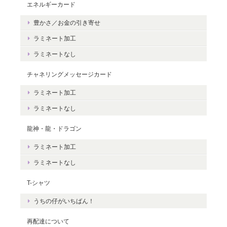
エネルギーカード
豊かさ／お金の引き寄せ
豊かさを受け取る♪豊かさ・豊かさの循環／エネルギーカード
2020/06/09
ラミネート加工
ラミネートなし
エネルギーカードを無事に受け取りました。 見ているだけで幸せ
な気持ちになりました。＾＾ 早速お札入れに入れて願いを込めま
チャネリングメッセージカード
した。 きっと温かく見守って頂けると思います。 末永く大切に致
ラミネート加工
しますね。 この度は本当にどうもありがとうございました。
ラミネートなし
無事にお手元に届き、安心いたしまし
龍神・龍・ドラゴン
た。＾＾ カードを気に入っていただけ
ラミネート加工
て、嬉しいです。 これから、ますますた
くさんの豊かさを受け取ってくださいね
ラミネートなし
☆ ありがとうございました。
T-シャツ
うちの仔がいちばん！
再配達について