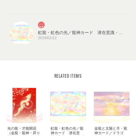
虹龍・虹色の光／龍神カード 潜在意識・高次のエネルギー（ch.026L)
2026/02/12
RELATED ITEMS
宇宙の源と調和する クリスタル ロータス フラワーオブライフ／エネルギーカード
KLF03-02
2025/08/18
見ていると心が穏やかになります。毎日、眺めたいと思います。
ありがとうございました✨ また機会があれば、宜しくお願い致し
ます。
光の龍・才能開花
虹龍・虹色の光／龍
金龍と太陽と月・龍
この度はご購入いただき、誠にありがと
（金龍・龍神・昇り
神カード 潜在意
神カード／ドラゴ