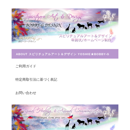
Magical Energy／メッセージカードch.009
2019/07/26
とても迅速に対応していただき感謝しています。 ありがとうござ
いました。
ABOUT スピリチュアルアート＆デザイン YOSHIE★BOBBY-G
宇宙への願い／エネルギーカードNo.014
2019/07/26
ご利用ガイド
この度は素敵なカードを送って頂きありがとうございました。 大
特定商取引法に基づく表記
切に使わせて頂きます。
お問い合わせ
豊かさを受け取る♪豊かさ・豊かさの循環／エネルギーカード
2019/07/26