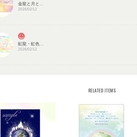
金龍と月と太陽・龍神カード／ドラゴン・スピリチュアル・高次のエネルギー（ch.032L)
2026/02/12
虹龍・虹色の光／龍神カード 潜在意識・高次のエネルギー（ch.026L)
2026/02/12
見ていると心が穏やかになります。毎日、眺めた
また機会があれば、宜しくお願い致します。
宇宙の源と調和する クリスタル ロータス フラワーオブライフ／エネルギーカード
KLF03-02
RELATED ITEMS
2025/08/18
この度はご購入いただき、誠にありがとう
うで嬉しいです。とても励みになります。
がとうございました。