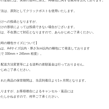
らの金額には、実際の送料に加え、再梱包に関する費用を含んでおります。
方法は、原則としてクリックポストを使用いたします。
受けへの投函となりますが、
受けの形状によっては投函できない場合がございます。
際は、不在票にて対応となりますので、あらかじめご了承ください。
送時の梱包サイズについて】
品は、A4サイズ以内・厚さ3cm以内の梱包にて発送しております
で 330mm × 245mm 程度）。
、配送方法変更等による送料の差額返金は行っておりません。
かじめご了承ください。
された商品の保管期間は、当店到着日より1ヶ月間となります。
入りますが、お客様都合によるキャンセル・返品には
いたしかねますので、何卒ご了承ください。