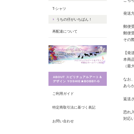
こち
T-シャツ
発送
うちの仔がいちばん！
郵便
再配達について
郵便
その
【発
本商
（最大
ABOUT スピリチュアルアート＆
なお
デザイン YOSHIE★BOBBY-G
あら
ご利用ガイド
返送
特定商取引法に基づく表記
恐れ
対応
お問い合わせ