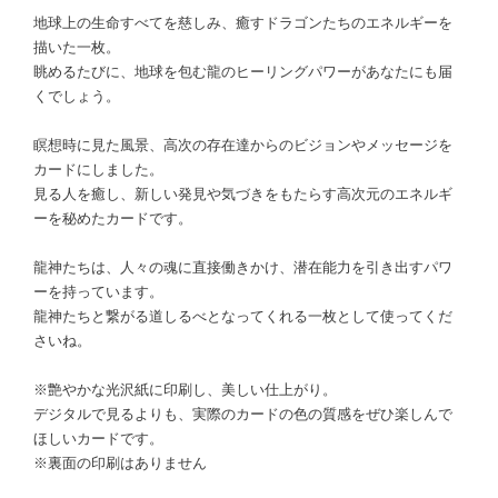
地球上の生命すべてを慈しみ、癒すドラゴンたちのエネルギーを
描いた一枚。
眺めるたびに、地球を包む龍のヒーリングパワーがあなたにも届
くでしょう。
瞑想時に見た風景、高次の存在達からのビジョンやメッセージを
カードにしました。
見る人を癒し、新しい発見や気づきをもたらす高次元のエネルギ
ーを秘めたカードです。
龍神たちは、人々の魂に直接働きかけ、潜在能力を引き出すパワ
ーを持っています。
龍神たちと繋がる道しるべとなってくれる一枚として使ってくだ
さいね。
※艶やかな光沢紙に印刷し、美しい仕上がり。
デジタルで見るよりも、実際のカードの色の質感をぜひ楽しんで
ほしいカードです。
※裏面の印刷はありません