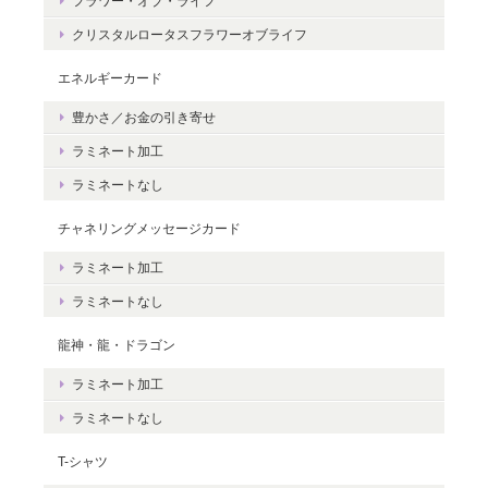
フラワー・オブ・ライフ
クリスタルロータスフラワーオブライフ
エネルギーカード
豊かさ／お金の引き寄せ
豊かさを受け取る♪豊かさ・豊かさの循環／エネルギーカード
2020/06/09
ラミネート加工
ラミネートなし
エネルギーカードを無事に受け取りました。 見ているだけで幸せ
な気持ちになりました。＾＾ 早速お札入れに入れて願いを込めま
チャネリングメッセージカード
した。 きっと温かく見守って頂けると思います。 末永く大切に致
ラミネート加工
しますね。 この度は本当にどうもありがとうございました。
ラミネートなし
無事にお手元に届き、安心いたしまし
龍神・龍・ドラゴン
た。＾＾ カードを気に入っていただけ
ラミネート加工
て、嬉しいです。 これから、ますますた
くさんの豊かさを受け取ってくださいね
ラミネートなし
☆ ありがとうございました。
T-シャツ