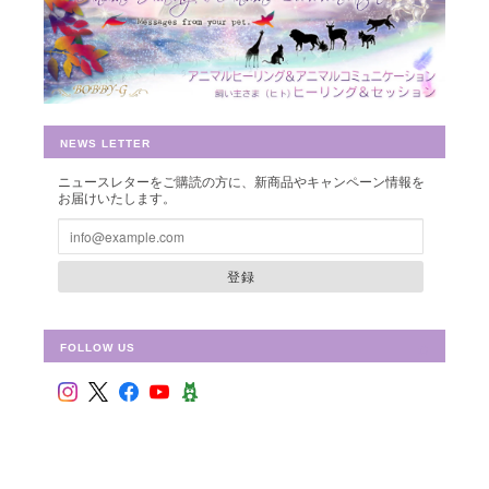
豊かさを受け取る♪豊かさ・豊かさの循環／エネルギーカード
2019/07/26
早速お財布に入れさせて頂きました。 ありがとうございました。
NEWS LETTER
ニュースレターをご購読の方に、新商品やキャンペーン情報を
シュリ・ヤントラ 【神聖幾何学エネルギーカード】S-01
お届けいたします。
2018/10/08
登録
FOLLOW US
フラワー・オブ・ライフ 【神聖幾何学エネルギーカード】F-02
2018/09/09
偶然ショップを拝見して、ものすごく惹かれて、これだ！と思い
ました。 見つめていると、とても心が安らぎます。 ピンクと迷