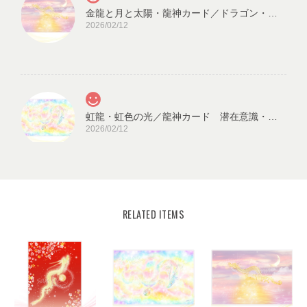
金龍と月と太陽・龍神カード／ドラゴン・スピリチュアル・高次のエネルギー（ch.032L)
2026/02/12
虹龍・虹色の光／龍神カード 潜在意識・高次のエネルギー（ch.026L)
2026/02/12
RELATED ITEMS
宇宙の源と調和する クリスタル ロータス フラワーオブライフ／エネルギーカード
KLF03-02
2025/08/18
見ていると心が穏やかになります。毎日、眺めたいと思います。
ありがとうございました✨ また機会があれば、宜しくお願い致し
ます。