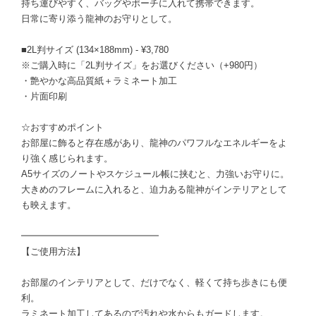
持ち運びやすく、バッグやポーチに入れて携帯できます。
日常に寄り添う龍神のお守りとして。
■2L判サイズ (134×188mm) - ¥3,780
※ご購入時に「2L判サイズ」をお選びください（+980円）
・艶やかな高品質紙＋ラミネート加工
・片面印刷
☆おすすめポイント
お部屋に飾ると存在感があり、龍神のパワフルなエネルギーをよ
り強く感じられます。
A5サイズのノートやスケジュール帳に挟むと、力強いお守りに。
大きめのフレームに入れると、迫力ある龍神がインテリアとして
も映えます。
━━━━━━━━━━━━━━━
【ご使用方法】
お部屋のインテリアとして、だけでなく、軽くて持ち歩きにも便
利。
ラミネート加工してあるので汚れや水からもガードします。