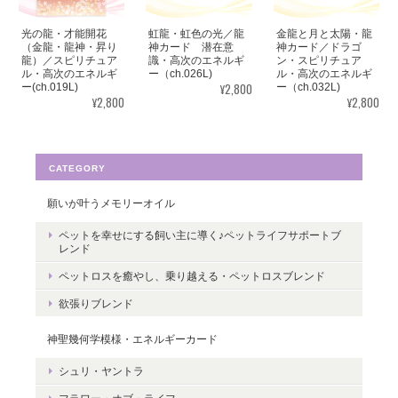
光の龍・才能開花
虹龍・虹色の光／龍
金龍と月と太陽・龍
この度はご購入いただき、誠にありがと
（金龍・龍神・昇り
神カード 潜在意
神カード／ドラゴ
龍）／スピリチュア
識・高次のエネルギ
ン・スピリチュア
うございました。気に入っていただけた
ル・高次のエネルギ
ー（ch.026L)
ル・高次のエネルギ
ようで嬉しいです。とても励みになりま
¥2,800
ー(ch.019L)
ー（ch.032L)
¥2,800
¥2,800
す。たくさんの幸せが訪れますように。
ありがとうございました。
CATEGORY
願いが叶うメモリーオイル
転生・生まれ変わり／メッセージカードch.015L
ペットを幸せにする飼い主に導く♪ペットライフサポートブ
2022/05/30
レンド
ペットロスを癒やし、乗り越える・ペットロスブレンド
ありがとうございます。 いつの日かまた逢えることを楽しみにし
欲張りブレンド
ながら 絵と共に待ちたいと思います。
神聖幾何学模様・エネルギーカード
レビューありがとうございます。 ペット
シュリ・ヤントラ
さんとの絆をいつも感じていただけると
嬉しいです。＾＾