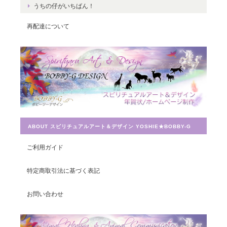
うちの仔がいちばん！
再配達について
Magical Energy／メッセージカードch.009
2019/07/26
とても迅速に対応していただき感謝しています。 ありがとうござ
いました。
ABOUT スピリチュアルアート＆デザイン YOSHIE★BOBBY-G
宇宙への願い／エネルギーカードNo.014
2019/07/26
ご利用ガイド
この度は素敵なカードを送って頂きありがとうございました。 大
特定商取引法に基づく表記
切に使わせて頂きます。
お問い合わせ