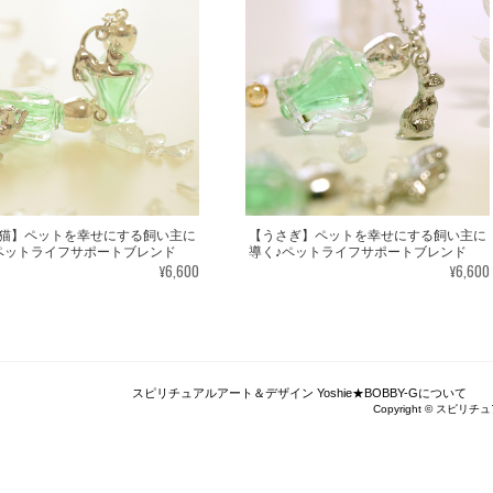
この度はご購入いただき、誠にありがとう
うで嬉しいです。とても励みになります。
がとうございました。
ありがとうございます。 いつの日かまた逢えるこ
思います。
転生・生まれ変わり／メッセージカードch.015L
2022/05/30
猫】ペットを幸せにする飼い主に
【うさぎ】ペットを幸せにする飼い主に
ペットライフサポートブレンド
導く♪ペットライフサポートブレンド
¥6,600
¥6,600
レビューありがとうございます。 ペットさ
しいです。＾＾
スピリチュアルアート＆デザイン Yoshie★BOBBY-Gについて
エネルギーカードを無事に受け取りました。 見
Copyright © スピリチュ
＾ 早速お札入れに入れて願いを込めました。 き
豊かさを受け取る♪豊かさ・豊かさの循環／エネルギーカード
2020/06/09
く大切に致しますね。 この度は本当にどうもあ