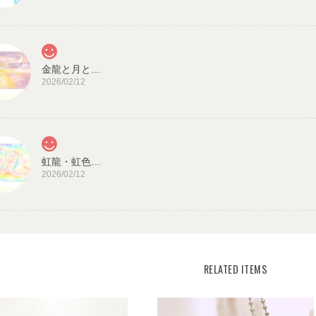
金龍と月と太陽・龍神カード／ドラゴン・スピリチュアル・高次のエネルギー（ch.032L)
2026/02/12
虹龍・虹色の光／龍神カード 潜在意識・高次のエネルギー（ch.026L)
2026/02/12
見ていると心が穏やかになります。毎日、眺めた
また機会があれば、宜しくお願い致します。
宇宙の源と調和する クリスタル ロータス フラワーオブライフ／エネルギーカード
KLF03-02
RELATED ITEMS
2025/08/18