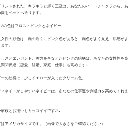
プリントされた、キラキラと輝く王冠は、あなたのハートチャクラから、あ
の愛をペットへ送ります。
ャツの色はフロストピンクとネイビー。
人女性の顔色は、顔の近くにピンク色があると、顔色がよく見え、肌感がよ
えます。
らしさとエレガント、両方をそなえたピンクの絵柄は、あなたの女性性を高
人間関係運（恋愛、結婚、家庭、仕事）も高めます♪
ビーの絵柄は、少しイエローが入ったクリーム色。
ディネイトがしやすいネイビーは、あなたの仕事運や判断力を高めてくれま
や家族とお揃いもカッコイイですネ♪
ズはアメリカサイズです。（画像で大きさをご確認ください）