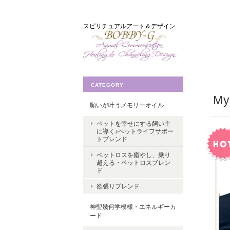
スピリチュアルアート＆デザイン
CATEGORY
M
願いが叶うメモリーオイル
ペットを幸せにする飼い主
に導く♪ペットライフサポー
トブレンド
ペットロスを癒やし、乗り
越える・ペットロスブレン
ド
欲張りブレンド
神聖幾何学模様・エネルギーカ
ード