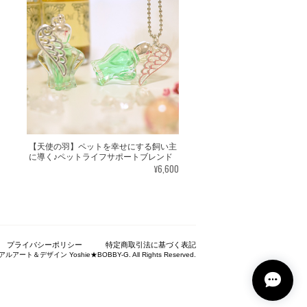
ございました。気に入っていただけたよ
たくさんの幸せが訪れますように。あり
とを楽しみにしながら 絵と共に待ちたいと
【天使の羽】ペットを幸せにする飼い主
に導く♪ペットライフサポートブレンド
¥6,600
んとの絆をいつも感じていただけると嬉
プライバシーポリシー
特定商取引法に基づく表記
ているだけで幸せな気持ちになりました。＾
アルアート＆デザイン Yoshie★BOBBY-G. All Rights Reserved.
っと温かく見守って頂けると思います。 末永
りがとうございました。