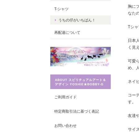
胸に
T-シャツ
なた
うちの仔がいちばん！
Tシ
再配達について
日本
く見
可愛
め、
ABOUT スピリチュアルアート＆
ネイ
デザイン YOSHIE★BOBBY-G
コー
ご利用ガイド
す。
特定商取引法に基づく表記
友達
お問い合わせ
サイ