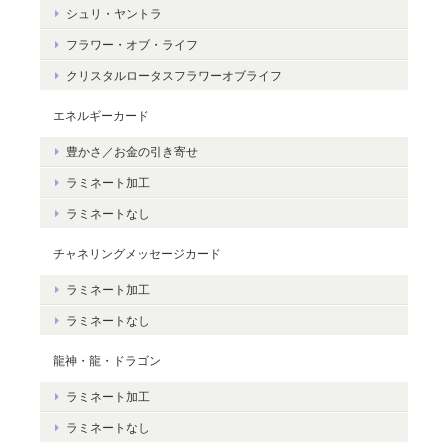
シュリ・ヤントラ
さんとの絆をいつも感じていただけると
嬉しいです。＾＾
フラワー・オブ・ライフ
クリスタルロータスフラワーオブライフ
エネルギーカード
豊かさ／お金の引き寄せ
豊かさを受け取る♪豊かさ・豊かさの循環／エネルギーカード
2020/06/09
ラミネート加工
ラミネートなし
エネルギーカードを無事に受け取りました。 見ているだけで幸せ
な気持ちになりました。＾＾ 早速お札入れに入れて願いを込めま
チャネリングメッセージカード
した。 きっと温かく見守って頂けると思います。 末永く大切に致
ラミネート加工
しますね。 この度は本当にどうもありがとうございました。
ラミネートなし
無事にお手元に届き、安心いたしまし
龍神・龍・ドラゴン
た。＾＾ カードを気に入っていただけ
ラミネート加工
て、嬉しいです。 これから、ますますた
くさんの豊かさを受け取ってくださいね
ラミネートなし
☆ ありがとうございました。