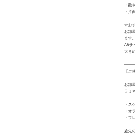
・艶
・片
☆お
お部
ます
A5
大き
━━
【ご
お部
ラミ
・ス
・オ
・フ
旅先