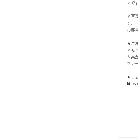
メです
※写
す。
お部
★ご
※モ
※高
フレ
▶ 
https: