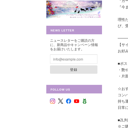
『カ
『今
理性
び、
NEWS LETTER
━━
ニュースレターをご購読の方
【サ
に、新商品やキャンペーン情報
をお届けいたします。
お好
■ポスト
登録
・艶
・片
☆お
FOLLOW US
コン
持ち
日常
■2L判
※ご購