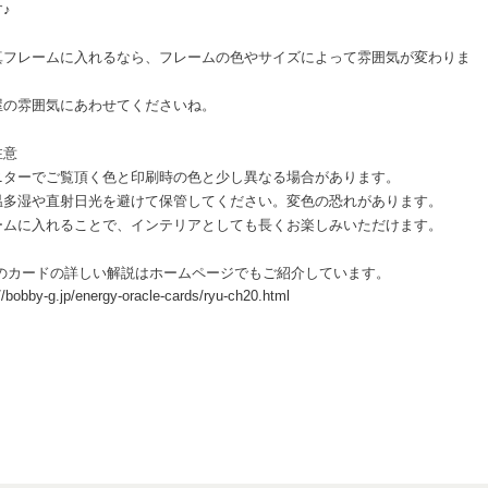
♪
真フレームに入れるなら、フレームの色やサイズによって雰囲気が変わりま
屋の雰囲気にあわせてくださいね。
注意
ニターでご覧頂く色と印刷時の色と少し異なる場合があります。
温多湿や直射日光を避けて保管してください。変色の恐れがあります。
ームに入れることで、インテリアとしても長くお楽しみいただけます。
このカードの詳しい解説はホームページでもご紹介しています。
//bobby-g.jp/energy-oracle-cards/ryu-ch20.html