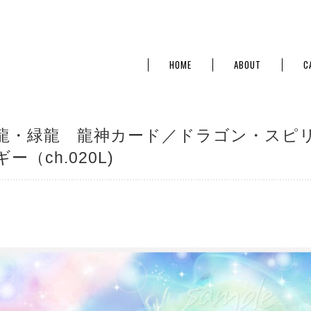
HOME
ABOUT
C
龍・緑龍 龍神カード／ドラゴン・スピ
ー（ch.020L)