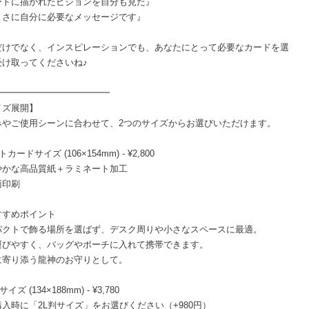
ードに描かれたビジョンを自分も見た』
まさに自分に必要なメッセージです』
だけでなく、インスピレーションでも、あなたにとって必要なカードを選
受け取ってくださいね♪
━━━━━━━━━━━━━
イズ展開】
みやご使用シーンに合わせて、2つのサイズからお選びいただけます。
カードサイズ (106×154mm) - ¥2,800
やかな高品質紙＋ラミネート加工
面印刷
すすめポイント
パクトで飾る場所を選ばず、デスク周りや小さなスペースに最適。
運びやすく、バッグやポーチに入れて携帯できます。
に寄り添う龍神のお守りとして。
サイズ (134×188mm) - ¥3,780
入時に「2L判サイズ」をお選びください（+980円）