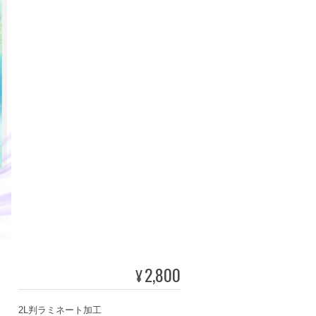
2,800
¥
2L判ラミネート加工