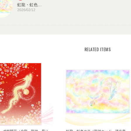
虹龍・虹色の光／龍神カード 潜在意識・高次のエネルギー（ch.026L)
2026/02/12
見ていると心が穏やかになります。毎日、眺めた
また機会があれば、宜しくお願い致します。
宇宙の源と調和する クリスタル ロータス フラワーオブライフ／エネルギーカード
KLF03-02
RELATED ITEMS
2025/08/18
この度はご購入いただき、誠にありがとう
うで嬉しいです。とても励みになります。
がとうございました。
ありがとうございます。 いつの日かまた逢えるこ
思います。
転生・生まれ変わり／メッセージカードch.015L
2022/05/30