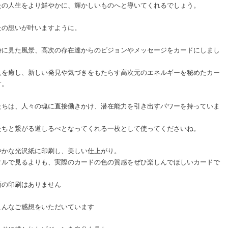
たの人生をより鮮やかに、輝かしいものへと導いてくれるでしょう。
たの想いが叶いますように。
時に見た風景、高次の存在達からのビジョンやメッセージをカードにしまし
人を癒し、新しい発見や気づきをもたらす高次元のエネルギーを秘めたカー
す。
たちは、人々の魂に直接働きかけ、潜在能力を引き出すパワーを持っていま
たちと繋がる道しるべとなってくれる一枚として使ってくださいね。
やかな光沢紙に印刷し、美しい仕上がり。
タルで見るよりも、実際のカードの色の質感をぜひ楽しんでほしいカードで
面の印刷はありません
こんなご感想をいただいています