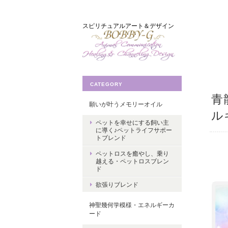
スピリチュアルアート＆デザイン
CATEGORY
青
願いが叶うメモリーオイル
ルギ
ペットを幸せにする飼い主
に導く♪ペットライフサポー
トブレンド
ペットロスを癒やし、乗り
越える・ペットロスブレン
ド
欲張りブレンド
神聖幾何学模様・エネルギーカ
ード