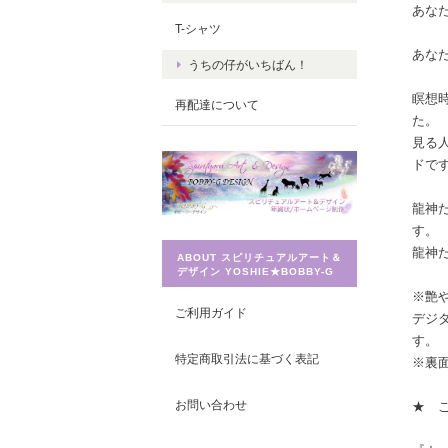
あな
T-シャツ
あな
うちの仔がいちばん！
瞑想
再配達について
た。
見る
ドで
龍神
す。
龍神
ABOUT スピリチュアルアート＆
デザイン YOSHIE★BOBBY-G
※艶
ご利用ガイド
デジ
す。
特定商取引法に基づく表記
※裏
お問い合わせ
★ 