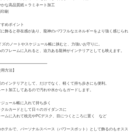
やかな高品質紙＋ラミネート加工
面印刷
すすめポイント
屋に飾ると存在感があり、龍神のパワフルなエネルギーをより強く感じられ
。
サイズのノートやスケジュール帳に挟むと、力強いお守りに。
めのフレームに入れると、迫力ある龍神がインテリアとしても映えます。
━━━━━━━━━━━━━
使用方法】
屋のインテリアとして、だけでなく、軽くて持ち歩きにも便利。
ネート加工してあるので汚れや水からもガードします。
ケジュール帳に入れて持ち歩く
ラクルカードとして日々のガイダンスに
レームに入れて枕元やPCデスク、目につくところに置く など
のホテルで、パーソナルスペース（パワースポット）として飾るのもオスス