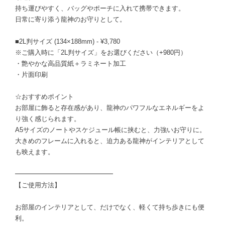
持ち運びやすく、バッグやポーチに入れて携帯できます。
日常に寄り添う龍神のお守りとして。
■2L判サイズ (134×188mm) - ¥3,780
※ご購入時に「2L判サイズ」をお選びください（+980円）
・艶やかな高品質紙＋ラミネート加工
・片面印刷
☆おすすめポイント
お部屋に飾ると存在感があり、龍神のパワフルなエネルギーをよ
り強く感じられます。
A5サイズのノートやスケジュール帳に挟むと、力強いお守りに。
大きめのフレームに入れると、迫力ある龍神がインテリアとして
も映えます。
━━━━━━━━━━━━━━━
【ご使用方法】
お部屋のインテリアとして、だけでなく、軽くて持ち歩きにも便
利。