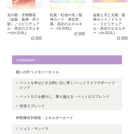
ます。
光の龍・才能開花
虹龍・虹色の光／龍
金龍と月と太陽・龍
この度はご購入いただき、誠にありがと
（金龍・龍神・昇り
神カード 潜在意
神カード／ドラゴ
龍）／スピリチュア
識・高次のエネルギ
ン・スピリチュア
うございました。気に入っていただけた
ル・高次のエネルギ
ー（ch.026L)
ル・高次のエネルギ
ようで嬉しいです。とても励みになりま
¥2,800
ー(ch.019L)
ー（ch.032L)
¥2,800
¥2,800
す。たくさんの幸せが訪れますように。
ありがとうございました。
CATEGORY
願いが叶うメモリーオイル
転生・生まれ変わり／メッセージカードch.015L
ペットを幸せにする飼い主に導く♪ペットライフサポートブ
2022/05/30
レンド
ペットロスを癒やし、乗り越える・ペットロスブレンド
ありがとうございます。 いつの日かまた逢えることを楽しみにし
欲張りブレンド
ながら 絵と共に待ちたいと思います。
神聖幾何学模様・エネルギーカード
レビューありがとうございます。 ペット
シュリ・ヤントラ
さんとの絆をいつも感じていただけると