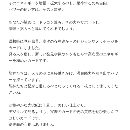
そのエネルギーを増幅・拡大するのも、縮小するのも自由。
パワーの使い方は、その人次第。
あなたが望めば、ドラゴン達も、その力をサポートし、
増幅・拡大へと導いてくれるでしょう。
瞑想時に見た風景、高次の存在達からのビジョンやメッセージを
カードにしました。
見る人を癒し、新しい発見や気づきをもたらす高次元のエネルギ
ーを秘めたカードです。
龍神たちは、人々の魂に直接働きかけ、潜在能力を引き出すパワ
ーを持っています。
龍神たちと繋がる道しるべとなってくれる一枚として使ってくだ
さいね。
※艶やかな光沢紙に印刷し、美しい仕上がり。
デジタルで見るよりも、実際のカードの色の質感をぜひ楽しんで
ほしいカードです。
※裏面の印刷はありません