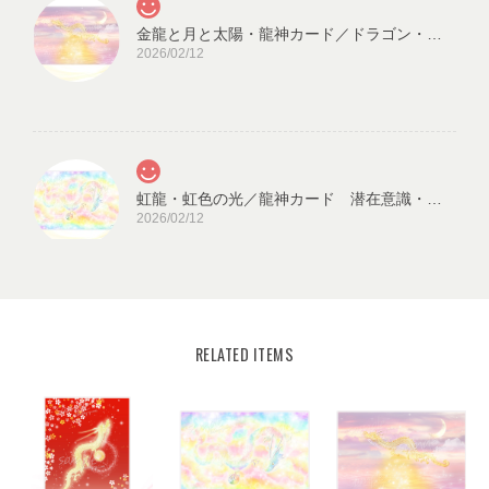
金龍と月と太陽・龍神カード／ドラゴン・スピリチュアル・高次のエネルギー（ch.032L)
2026/02/12
虹龍・虹色の光／龍神カード 潜在意識・高次のエネルギー（ch.026L)
2026/02/12
RELATED ITEMS
宇宙の源と調和する クリスタル ロータス フラワーオブライフ／エネルギーカード
KLF03-02
2025/08/18
見ていると心が穏やかになります。毎日、眺めたいと思います。
ありがとうございました✨ また機会があれば、宜しくお願い致し