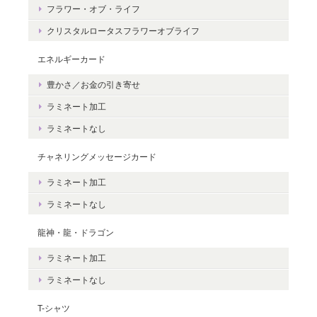
嬉しいです。＾＾
フラワー・オブ・ライフ
クリスタルロータスフラワーオブライフ
エネルギーカード
豊かさ／お金の引き寄せ
豊かさを受け取る♪豊かさ・豊かさの循環／エネルギーカード
2020/06/09
ラミネート加工
ラミネートなし
エネルギーカードを無事に受け取りました。 見ているだけで幸せ
な気持ちになりました。＾＾ 早速お札入れに入れて願いを込めま
チャネリングメッセージカード
した。 きっと温かく見守って頂けると思います。 末永く大切に致
ラミネート加工
しますね。 この度は本当にどうもありがとうございました。
ラミネートなし
無事にお手元に届き、安心いたしまし
龍神・龍・ドラゴン
た。＾＾ カードを気に入っていただけ
ラミネート加工
て、嬉しいです。 これから、ますますた
くさんの豊かさを受け取ってくださいね
ラミネートなし
☆ ありがとうございました。
T-シャツ