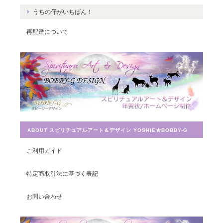
うちの仔がいちばん！
再配達について
Magical Energy／メッセージカードch.009
2019/07/26
とても迅速に対応していただき感謝しています。 ありがとうござ
いました。
ABOUT スピリチュアルアート＆デザイン YOSHIE★BOBBY-G
宇宙への願い／エネルギーカードNo.014
2019/07/26
ご利用ガイド
この度は素敵なカードを送って頂きありがとうございました。 大
特定商取引法に基づく表記
切に使わせて頂きます。
お問い合わせ