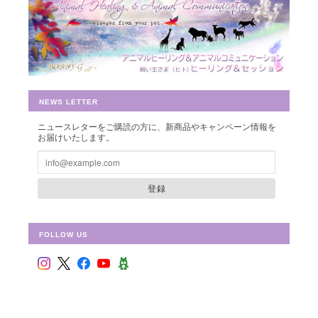
豊かさを受け取る♪豊かさ・豊かさの循環／エネルギーカード
2019/07/26
早速お財布に入れさせて頂きました。 ありがとうございました。
NEWS LETTER
ニュースレターをご購読の方に、新商品やキャンペーン情報を
シュリ・ヤントラ 【神聖幾何学エネルギーカード】S-01
お届けいたします。
2018/10/08
登録
FOLLOW US
フラワー・オブ・ライフ 【神聖幾何学エネルギーカード】F-02
2018/09/09
偶然ショップを拝見して、ものすごく惹かれて、これだ！と思い
ました。 見つめていると、とても心が安らぎます。 ピンクと迷