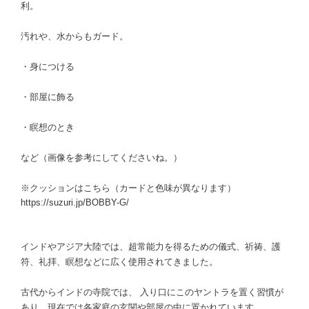
利。
汚れや、水からもガード。
・身につける
・部屋に飾る
・瞑想のとき
など（画像を参考にしてくださいね。）
※クッションはこちら（カードと色味が異なります）
https://suzuri.jp/BOBBY-G/
インドやアジア大陸では、超常能力を得るための儀式、祈祷、護
符、礼拝、瞑想などに広く使用されてきました。
古代からインドの寺院では、 入り口にこのヤントラを置く習慣が
あり、現在では各家庭の玄関や部屋の中に置かれています。