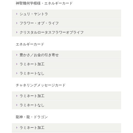
神聖幾何学模様・エネルギーカード
レビューありがとうございます。 ペット
シュリ・ヤントラ
さんとの絆をいつも感じていただけると
フラワー・オブ・ライフ
嬉しいです。＾＾
クリスタルロータスフラワーオブライフ
エネルギーカード
豊かさ／お金の引き寄せ
豊かさを受け取る♪豊かさ・豊かさの循環／エネルギーカード
ラミネート加工
2020/06/09
ラミネートなし
エネルギーカードを無事に受け取りました。 見ているだけで幸せ
チャネリングメッセージカード
な気持ちになりました。＾＾ 早速お札入れに入れて願いを込めま
した。 きっと温かく見守って頂けると思います。 末永く大切に致
ラミネート加工
しますね。 この度は本当にどうもありがとうございました。
ラミネートなし
龍神・龍・ドラゴン
無事にお手元に届き、安心いたしまし
た。＾＾ カードを気に入っていただけ
ラミネート加工
て、嬉しいです。 これから、ますますた