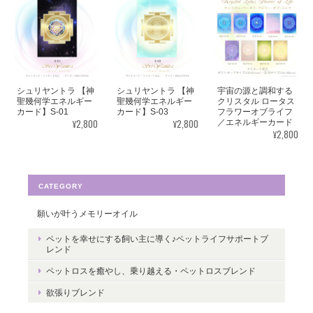
見ていると心が穏やかになります。毎日、眺めたいと思います。
ありがとうございました✨ また機会があれば、宜しくお願い致し
ます。
シュリヤントラ 【神
シュリヤントラ 【神
宇宙の源と調和する
この度はご購入いただき、誠にありがと
聖幾何学エネルギー
聖幾何学エネルギー
クリスタル ロータス
カード】S-01
カード】S-03
フラワーオブライフ
うございました。気に入っていただけた
¥2,800
¥2,800
／エネルギーカード
ようで嬉しいです。とても励みになりま
¥2,800
す。たくさんの幸せが訪れますように。
ありがとうございました。
CATEGORY
願いが叶うメモリーオイル
転生・生まれ変わり／メッセージカードch.015L
ペットを幸せにする飼い主に導く♪ペットライフサポートブ
レンド
2022/05/30
ペットロスを癒やし、乗り越える・ペットロスブレンド
ありがとうございます。 いつの日かまた逢えることを楽しみにし
欲張りブレンド
ながら 絵と共に待ちたいと思います。