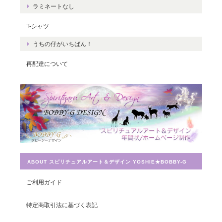
ラミネートなし
くさんの豊かさを受け取ってくださいね
☆ ありがとうございました。
T-シャツ
うちの仔がいちばん！
再配達について
Magical Energy／メッセージカードch.009
2019/07/26
とても迅速に対応していただき感謝しています。 ありがとうござ
いました。
ABOUT スピリチュアルアート＆デザイン YOSHIE★BOBBY-G
宇宙への願い／エネルギーカードNo.014
ご利用ガイド
2019/07/26
特定商取引法に基づく表記
この度は素敵なカードを送って頂きありがとうございました。 大
切に使わせて頂きます。